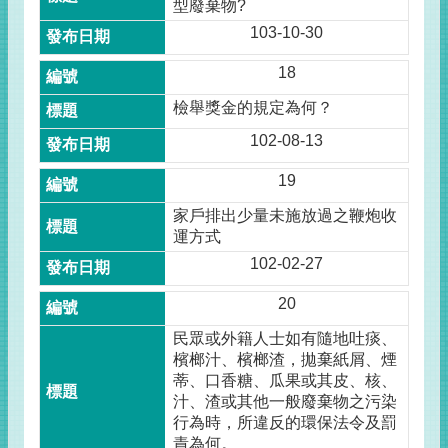
型廢棄物?
103-10-30
18
檢舉獎金的規定為何？
102-08-13
19
家戶排出少量未施放過之鞭炮收
運方式
102-02-27
20
民眾或外籍人士如有隨地吐痰、
檳榔汁、檳榔渣，拋棄紙屑、煙
蒂、口香糖、瓜果或其皮、核、
汁、渣或其他一般廢棄物之污染
行為時，所違反的環保法令及罰
責為何。