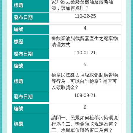
家戶欲丟棄廢棄機油及液態油
漆，該如何處理？
110-02-25
4
餐飲業油脂截留器產生之廢棄物
清理方式
110-01-21
5
檢舉民眾亂丟垃圾或張貼廣告物
等行為，可以向誰檢舉? 是否可
以領取獎金?
109-09-21
6
請問一、民眾如何檢舉污染環境
行為？二、獎金領取規定為何？
三、承辦單位聯絡窗口為何？