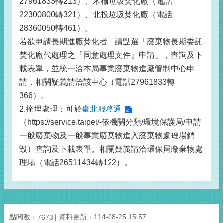
27961833轉213）、木柵垃圾焚化廠（電話
22300800轉321）、北投垃圾焚化廠（電話
28360050轉461）。
若欲申請長期進廠焚化者，請點選「廢棄物長期委託
焚化廠代處理之『同意處理文件』申請」，查詢及下
載表單，並統一洽本局事業廢棄物進廠管制中心申
請，相關疑義請洽該中心（電話27961833轉
366）。
2.掩埋處理：可於
臺北服務通
（https://service.taipei/-依機關分類/環境保護局/申請
一般廢棄物及一般事業廢棄物進入廢棄物處理場銷
毀）查詢及下載表單。相關疑義請洽環保局廢棄物處
理場（電話26511434轉122）。
點閱數：
資料更新：114-08-25 15:57
7673