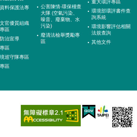
重大環評專區
公害陳情-環保稽查
資料保護法專
環境部環評書件查
大隊 (空氣污染、
詢系統
噪音、廢棄物、水
文官優質組織
污染)
環境影響評估相關
專區
法規查詢
廢清法檢舉獎勵專
防治宣導
區
其他文件
專區
境巡守隊專區
專區