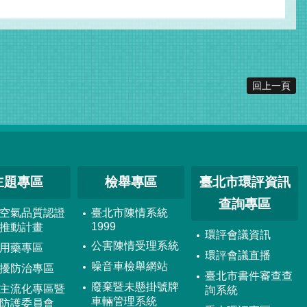
回上一頁
主題專區
檢舉專區
臺北市環評資訊
查詢專區
空氣品質認證
臺北市陳情系統
1999
推動計畫
環評會議資訊
公害陳情受理系統
用藥專區
環評會議直播
噪音車檢舉網站
擾防治專區
臺北市書件審查查
廢棄暨未懸掛號牌
主流化專區暨
詢系統
車輛管理系統
防護委員會