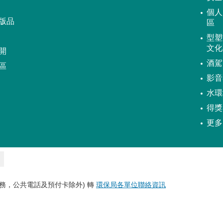
個人
版品
區
型塑
文化
開
酒駕
區
影音
水環
得獎
更多
務，公共電話及預付卡除外) 轉
環保局各單位聯絡資訊