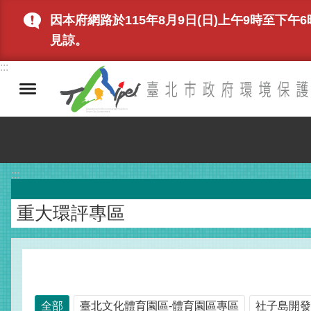
跳到主要內容區塊
因本府網路於115年8月9日(日)上午9時至
見諒。
:::
:::
重大環評專區
全部
臺北文化體育園區-體育園區專區
社子島開發