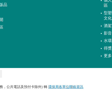
個人
版品
區
型塑
文化
開
酒駕
區
影音
水環
得獎
更多
務，公共電話及預付卡除外) 轉
環保局各單位聯絡資訊