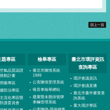
回上一頁
主題專區
檢舉專區
臺北市環評資訊
查詢專區
空氣品質認證
臺北市陳情系統
1999
推動計畫
環評會議資訊
公害陳情受理系統
用藥專區
環評會議直播
噪音車檢舉網站
擾防治專區
臺北市書件審查查
廢棄暨未懸掛號牌
主流化專區暨
詢系統
車輛管理系統
防護委員會
重大環評專區
公害陳情-環保稽查