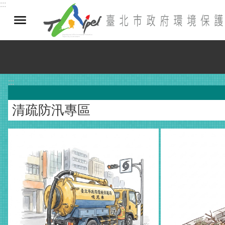
:::
跳到主要內容區塊
:::
清疏防汛專區