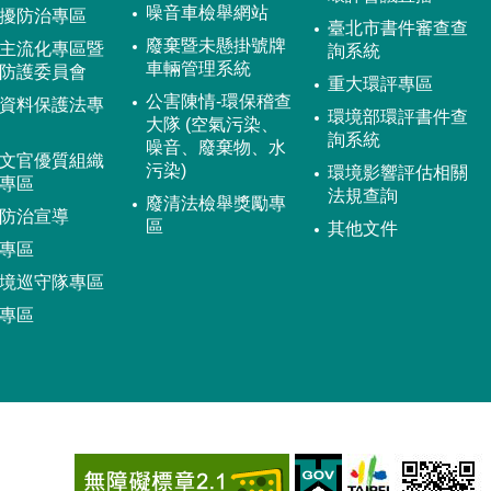
噪音車檢舉網站
擾防治專區
臺北市書件審查查
廢棄暨未懸掛號牌
主流化專區暨
詢系統
車輛管理系統
防護委員會
重大環評專區
公害陳情-環保稽查
資料保護法專
環境部環評書件查
大隊 (空氣污染、
詢系統
噪音、廢棄物、水
文官優質組織
污染)
環境影響評估相關
專區
法規查詢
廢清法檢舉獎勵專
防治宣導
區
其他文件
專區
境巡守隊專區
專區