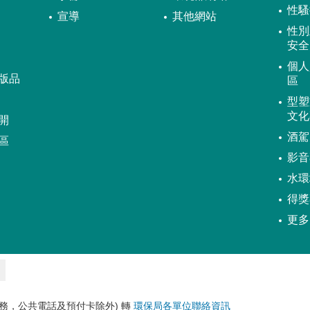
性騷
宣導
其他網站
性別
安全
個人
版品
區
型塑
文化
開
酒駕
區
影音
水環
得獎
更多
務，公共電話及預付卡除外) 轉
環保局各單位聯絡資訊