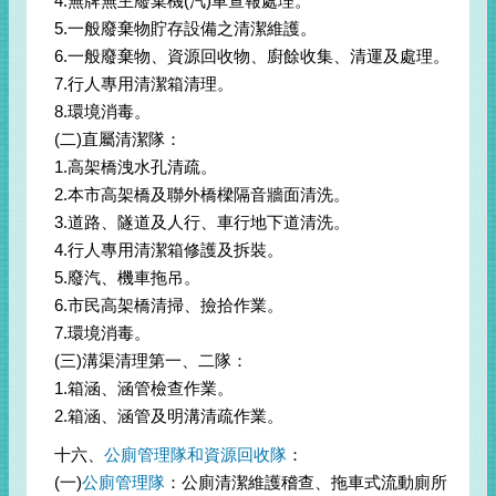
4.無牌無主廢棄機(汽)車查報處理。
5.一般廢棄物貯存設備之清潔維護。
6.一般廢棄物、資源回收物、廚餘收集、清運及處理。
7.行人專用清潔箱清理。
8.環境消毒。
(二)直屬清潔隊：
1.高架橋洩水孔清疏。
2.本市高架橋及聯外橋樑隔音牆面清洗。
3.道路、隧道及人行、車行地下道清洗。
4.行人專用清潔箱修護及拆裝。
5.廢汽、機車拖吊。
6.市民高架橋清掃、撿拾作業。
7.環境消毒。
(三)溝渠清理第一、二隊：
1.箱涵、涵管檢查作業。
2.箱涵、涵管及明溝清疏作業。
十六、
公廁管理隊和資源回收隊
：
(一)
公廁管理隊
：公廁清潔維護稽查、拖車式流動廁所