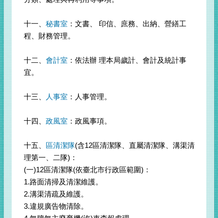
十一、
秘書室
：文書、 印信、庶務、出納、營繕工
程、財務管理。
十二、
會計室
：依法辦 理本局歲計、會計及統計事
宜。
十三、
人事室
：人事管理。
十四、
政風室
：政風事項。
十五、
區清潔隊
(含12區清潔隊、直屬清潔隊、溝渠清
理第一、二隊)：
(一)12區清潔隊(依臺北市行政區範圍)：
1.路面清掃及清潔維護。
2.溝渠清疏及維護。
3.違規廣告物清除。