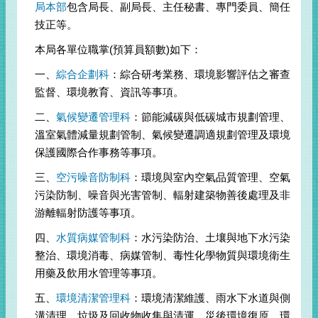
局本部
包含局長、副局長、主任秘書、專門委員、簡任
技正等。
本局各單位職掌(預算員額數)如下：
一、
綜合企劃科
：綜合研考業務、環境影響評估之審查
監督、環境教育、資訊等事項。
二、
氣候變遷管理科
：節能減碳與低碳城市規劃管理、
溫室氣體減量規劃管制、氣候變遷調適規劃管理及環境
保護國際合作事務等事項。
三、
空污噪音防制科
：環境與室內空氣品質管理、空氣
污染防制、噪音與光害管制、輻射建築物善後處理及非
游離輻射防護等事項。
四、
水質病媒管制科
：水污染防治、土壤與地下水污染
整治、環境消毒、病媒管制、毒性化學物質與環境衛生
用藥及飲用水管理等事項。
五、
環境清潔管理科
：環境清潔維護、雨水下水道與側
溝清理、垃圾及回收物收集與清運、災後環境復原、環