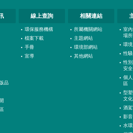
訊
線上查詢
相關連結
環保服務機構
所屬機關網站
室內
場所
檔案下載
主題網站
環境
手冊
環境部網站
性騷
宣導
其他網站
性別
安全
個人
版品
區
型塑
文化
開
酒駕
區
影音
水環