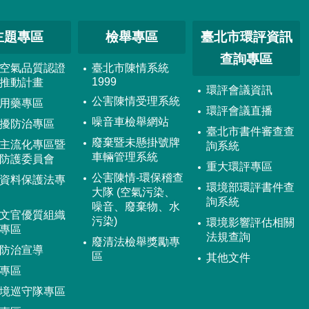
主題專區
檢舉專區
臺北市環評資訊
查詢專區
空氣品質認證
臺北市陳情系統
1999
推動計畫
環評會議資訊
公害陳情受理系統
用藥專區
環評會議直播
噪音車檢舉網站
擾防治專區
臺北市書件審查查
廢棄暨未懸掛號牌
主流化專區暨
詢系統
車輛管理系統
防護委員會
重大環評專區
公害陳情-環保稽查
資料保護法專
環境部環評書件查
大隊 (空氣污染、
詢系統
噪音、廢棄物、水
文官優質組織
污染)
環境影響評估相關
專區
法規查詢
廢清法檢舉獎勵專
防治宣導
區
其他文件
專區
境巡守隊專區