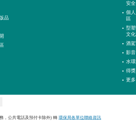
安全
個人
版品
區
型塑
文化
開
酒駕
區
影音
水環
得獎
更多
務，公共電話及預付卡除外) 轉
環保局各單位聯絡資訊