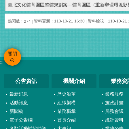
臺北文化體育園區整體規劃案—體育園區（重新辦理環境影
點閱數：
資料更新：110-10-21 16:30
資料檢視：110-10-21 1
274
關閉
:::
公告資訊
機關介紹
業務資
最新消息
歷史沿革
業務服務
活動訊息
組織架構
施政計畫
新聞稿
業務職掌
局務會議
電子公告欄
首長介紹
統計資料
各類活動補協助資
大事紀
業務公告