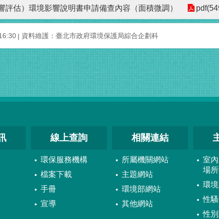
響評估）環境影響說明書申請備查內容（面積微調）
pdf(54
6:30
資料維護：臺北市政府環境保護局綜合企劃科
訊
線上查詢
相關連結
環保服務機構
所屬機關網站
室內
場所
檔案下載
主題網站
環境
手冊
環境部網站
性騷
宣導
其他網站
性別