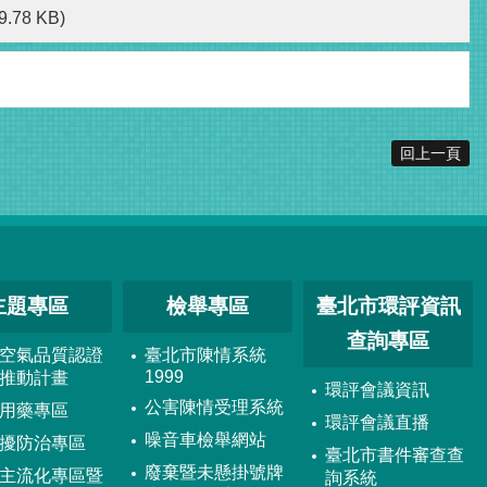
9.78 KB)
回上一頁
主題專區
檢舉專區
臺北市環評資訊
查詢專區
空氣品質認證
臺北市陳情系統
1999
推動計畫
環評會議資訊
公害陳情受理系統
用藥專區
環評會議直播
噪音車檢舉網站
擾防治專區
臺北市書件審查查
廢棄暨未懸掛號牌
主流化專區暨
詢系統