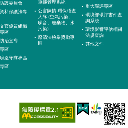
車輛管理系統
防護委員會
重大環評專區
公害陳情-環保稽查
資料保護法專
環境部環評書件查
大隊 (空氣污染、
詢系統
噪音、廢棄物、水
文官優質組織
污染)
環境影響評估相關
專區
法規查詢
廢清法檢舉獎勵專
防治宣導
區
其他文件
專區
境巡守隊專區
專區