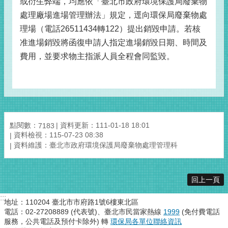
或衍生弊端，均應依「臺北市政府環境保護局廢棄物
處理廠場進場管理辦法」規定，逕向環保局廢棄物處
理場（電話26511434轉122）提出銷毀申請。若核
准進場銷毀將函復申請人指定進場銷毀日期、時間及
費用，並要求物主指派人員全程會同監毀。
點閱數：
資料更新：111-01-18 18:01
7183
資料檢視：115-07-23 08:38
資料維護：臺北市政府環境保護局廢棄物處理管理科
回上一頁
:::
地址：110204 臺北市市府路1號6樓東北區
電話：02-27208889 (代表號)、臺北市民當家熱線
1999
(免付費電話
服務，公共電話及預付卡除外) 轉
環保局各單位聯絡資訊