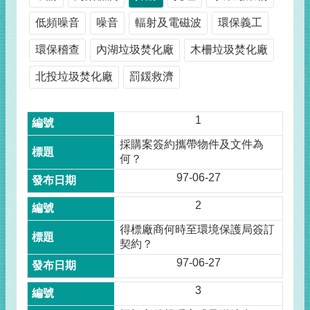
低頻噪音
噪音
輻射及電磁波
環保義工
環保稽查
內湖垃圾焚化廠
木柵垃圾焚化廠
北投垃圾焚化廠
罰鍰救濟
1
採購案簽約攜帶物件及文件為
何？
97-06-27
2
得標廠商何時至環境保護局簽訂
契約？
97-06-27
3