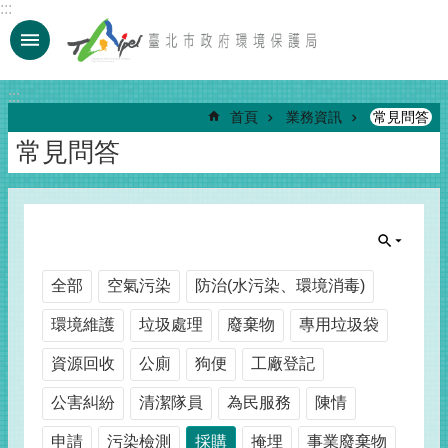
:::
跳到主要內容區塊
:::
首頁
業務資訊
常見問答
常見問答
全部
空氣污染
防治(水污染、環境消毒)
環境維護
垃圾處理
廢棄物
專用垃圾袋
資源回收
公廁
狗便
工廠登記
公害糾紛
清潔隊員
為民服務
陳情
申請
污染檢測
採購
掩埋
事業廢棄物