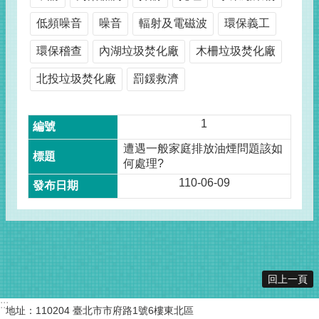
低頻噪音
噪音
輻射及電磁波
環保義工
環保稽查
內湖垃圾焚化廠
木柵垃圾焚化廠
北投垃圾焚化廠
罰鍰救濟
1
遭遇一般家庭排放油煙問題該如
何處理?
110-06-09
回上一頁
:::
地址：110204 臺北市市府路1號6樓東北區