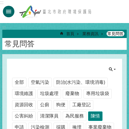
:::
跳到主要內容區塊
:::
首頁
業務資訊
常見問答
常見問答
全部
空氣污染
防治(水污染、環境消毒)
環境維護
垃圾處理
廢棄物
專用垃圾袋
資源回收
公廁
狗便
工廠登記
公害糾紛
清潔隊員
為民服務
陳情
申請
污染檢測
採購
掩埋
事業廢棄物