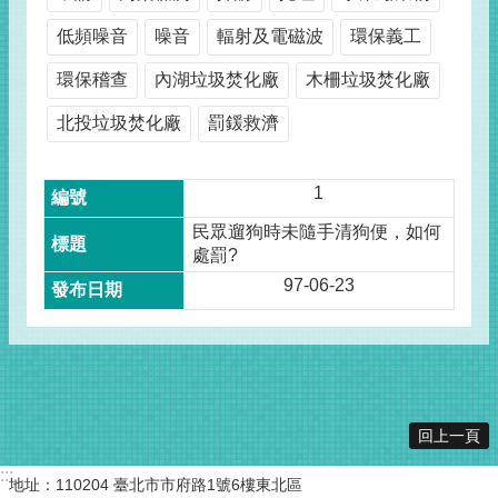
低頻噪音
噪音
輻射及電磁波
環保義工
環保稽查
內湖垃圾焚化廠
木柵垃圾焚化廠
北投垃圾焚化廠
罰鍰救濟
1
民眾遛狗時未隨手清狗便，如何
處罰?
97-06-23
回上一頁
:::
地址：110204 臺北市市府路1號6樓東北區