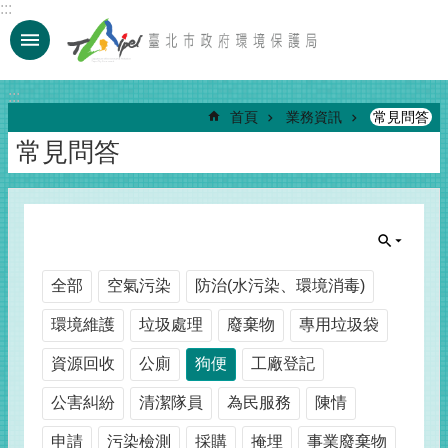
:::
跳到主要內容區塊
:::
首頁
業務資訊
常見問答
常見問答
全部
空氣污染
防治(水污染、環境消毒)
環境維護
垃圾處理
廢棄物
專用垃圾袋
資源回收
公廁
狗便
工廠登記
公害糾紛
清潔隊員
為民服務
陳情
申請
污染檢測
採購
掩埋
事業廢棄物