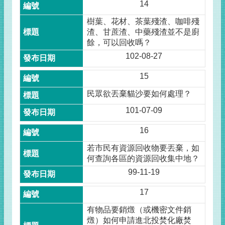
14
樹葉、花材、茶葉殘渣、咖啡殘
渣、甘蔗渣、中藥殘渣並不是廚
餘，可以回收嗎？
102-08-27
15
民眾欲丟棄貓沙要如何處理？
101-07-09
16
若市民有資源回收物要丟棄，如
何查詢各區的資源回收集中地？
99-11-19
17
有物品要銷燬（或機密文件銷
燬）如何申請進北投焚化廠焚