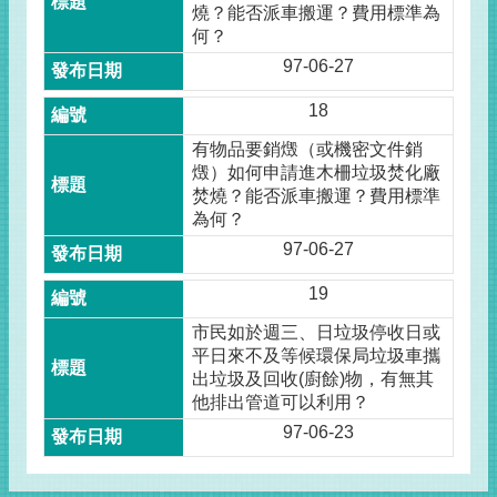
燒？能否派車搬運？費用標準為
何？
97-06-27
18
有物品要銷燬（或機密文件銷
燬）如何申請進木柵垃圾焚化廠
焚燒？能否派車搬運？費用標準
為何？
97-06-27
19
市民如於週三、日垃圾停收日或
平日來不及等候環保局垃圾車攜
出垃圾及回收(廚餘)物，有無其
他排出管道可以利用？
97-06-23