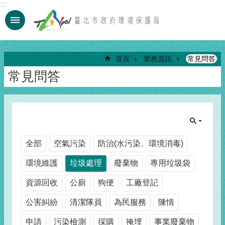
:::
跳到主要內容區塊
:::
首頁
業務資訊
常見問答
常見問答
全部
空氣污染
防治(水污染、環境消毒)
環境維護
垃圾處理
廢棄物
專用垃圾袋
資源回收
公廁
狗便
工廠登記
公害糾紛
清潔隊員
為民服務
陳情
申請
污染檢測
採購
掩埋
事業廢棄物