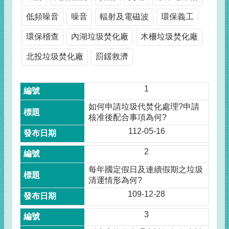
低頻噪音
噪音
輻射及電磁波
環保義工
環保稽查
內湖垃圾焚化廠
木柵垃圾焚化廠
北投垃圾焚化廠
罰鍰救濟
1
如何申請垃圾代焚化處理?申請
核准後配合事項為何?
112-05-16
2
每年國定假日及連續假期之垃圾
清運情形為何?
109-12-28
3