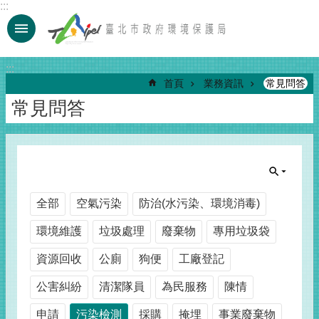
:::
跳到主要內容區塊
:::
首頁
業務資訊
常見問答
常見問答
全部
空氣污染
防治(水污染、環境消毒)
環境維護
垃圾處理
廢棄物
專用垃圾袋
資源回收
公廁
狗便
工廠登記
公害糾紛
清潔隊員
為民服務
陳情
申請
污染檢測
採購
掩埋
事業廢棄物