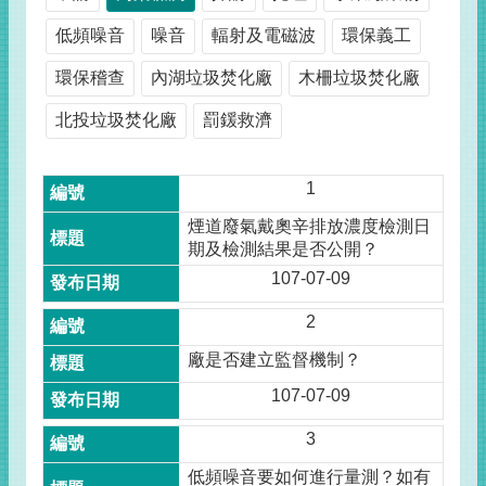
低頻噪音
噪音
輻射及電磁波
環保義工
環保稽查
內湖垃圾焚化廠
木柵垃圾焚化廠
北投垃圾焚化廠
罰鍰救濟
1
煙道廢氣戴奧辛排放濃度檢測日
期及檢測結果是否公開？
107-07-09
2
廠是否建立監督機制？
107-07-09
3
低頻噪音要如何進行量測？如有