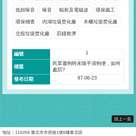
低頻噪音
噪音
輻射及電磁波
環保義工
環保稽查
內湖垃圾焚化廠
木柵垃圾焚化廠
北投垃圾焚化廠
罰鍰救濟
1
民眾遛狗時未隨手清狗便，如何
處罰?
97-06-23
回上一頁
:::
地址：110204 臺北市市府路1號6樓東北區