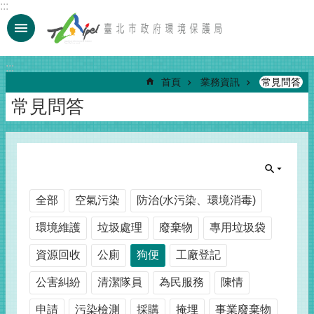
:::
跳到主要內容區塊
:::
首頁
業務資訊
常見問答
常見問答
全部
空氣污染
防治(水污染、環境消毒)
環境維護
垃圾處理
廢棄物
專用垃圾袋
資源回收
公廁
狗便
工廠登記
公害糾紛
清潔隊員
為民服務
陳情
申請
污染檢測
採購
掩埋
事業廢棄物