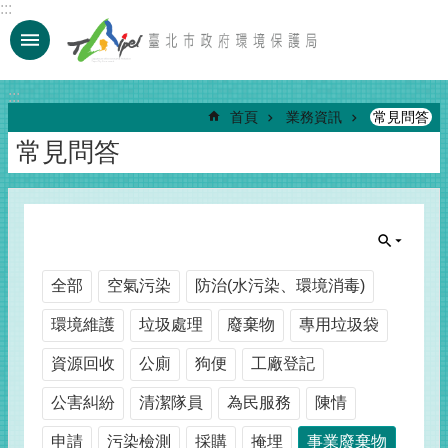
:::
跳到主要內容區塊
:::
首頁
業務資訊
常見問答
常見問答
全部
空氣污染
防治(水污染、環境消毒)
環境維護
垃圾處理
廢棄物
專用垃圾袋
資源回收
公廁
狗便
工廠登記
公害糾紛
清潔隊員
為民服務
陳情
申請
污染檢測
採購
掩埋
事業廢棄物