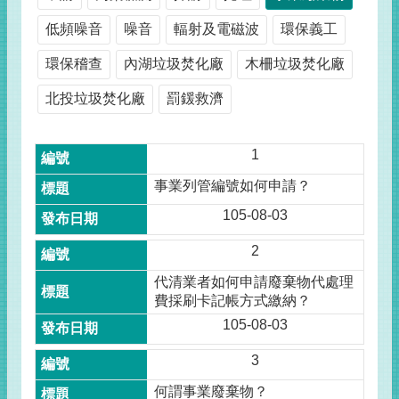
低頻噪音
噪音
輻射及電磁波
環保義工
環保稽查
內湖垃圾焚化廠
木柵垃圾焚化廠
北投垃圾焚化廠
罰鍰救濟
1
事業列管編號如何申請？
105-08-03
2
代清業者如何申請廢棄物代處理
費採刷卡記帳方式繳納？
105-08-03
3
何謂事業廢棄物？