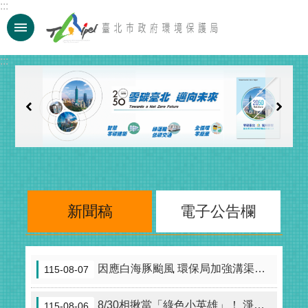
:::
跳到主要內容區塊
:::
新聞稿
電子公告欄
因應白海豚颱風 環保局加強溝渠巡清 全力防颱整備 守護市民安全
115-08-07
8/30相揪當「綠色小英雄」！ 淨零新生活親子嘉年華7大闖關趣味登場
115-08-06