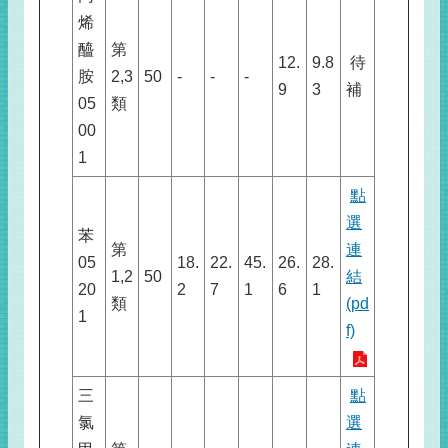
烯
醯
第
12.
9.8
待
胺
2,3
50
-
-
-
9
3
補
05
類
00
1
點
選
苯
第
連
05
18.
22.
45.
26.
28.
1,2
50
結
20
2
7
1
6
1
類
(pd
1
f)
三
點
氯
選