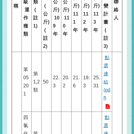
級
類
公
公
聯
稱
(
斤
)
斤
)
斤
)
變
運
(
斤
)
斤
)
絡
公
11
11
11
計
作
註
10
11
人
斤
)
1
2
3
畫
種
1)
9
0
(
年
年
年
(
類
年
年
註
註
2)
3)
點
選
苯
第
連
05
22.
20.
21.
19.
25.
1,2
50
結
20
3
2
6
3
31
類
(pd
1
f)
四
點
氯
選
化
第
連