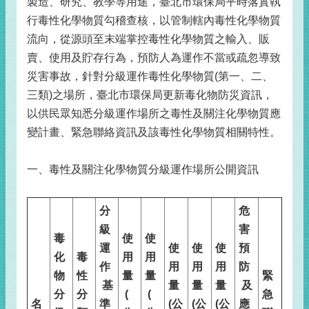
製造、研究、教學等用途，臺北市環保局平時落實執
行毒性化學物質勾稽查核，以管制轄內毒性化學物質
流向，從源頭至末端掌控毒性化學物質之輸入、販
賣、使用及貯存行為，預防人為運作不當或疏忽導致
災害事故，針對分級運作毒性化學物質(第一、二、
三類)之場所，臺北市環保局更新毒化物防災資訊，
以供民眾知悉分級運作場所之毒性及關注化學物質應
變計畫、緊急聯絡資訊及該毒性化學物質相關特性。
一、毒性及關注化學物質分級運作場所公開資訊
分
危
級
害
毒
使
使
運
使
使
使
預
化
毒
用
用
作
用
用
用
防
物
性
量
量
緊
基
量
量
量
及
分
分
(
(
急
名
準
(
公
(
公
(
公
應