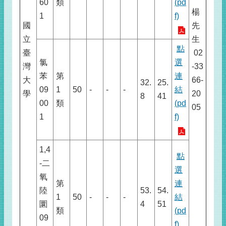
60
類
(pd
楊
1
f)
國
先
立
生
點
臺
02
氯
選
灣
-33
苯
第
連
大
66-
32.
25.
09
1
50
-
-
-
結
學
20
8
41
00
類
(pd
05
1
f)
1,4
點
-二
選
氧
第
連
陸
53.
54.
1
50
-
-
-
結
圜
4
51
類
(pd
09
f)