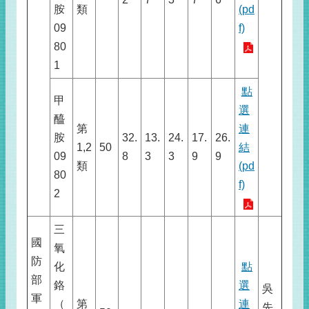
胺
類
(pd
09
f)
80
1
點
甲
選
醯
第
連
胺
32.
13.
24.
17.
26.
1,2
50
結
09
8
3
3
9
9
類
(pd
80
f)
2
三
國
氧
防
化
點
部
鉻
選
吳
軍
（
第
連
先