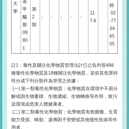
基
大
姐
甲
第
學
11
02
醯
2
-
-
-
-
-
7.6
-77
胺
類
34-
09
65
80
05
1
註1：毒性及關注化學物質管理法計已公告列管488
種毒性化學物質及18種關注化學物質，並依其危害特
性分成下列分類作為管理之依據：
(一) 第一類毒性化學物質：化學物質在環境中不易分
解或因生物蓄積、生物濃縮、生物轉換等作用，致污
染環境或危害人體健康者。
(二) 第二類毒性化學物質：化學物質有致腫瘤、生育
能力受損、畸胎、遺傳因子突變或其他慢性疾病等作
用者。