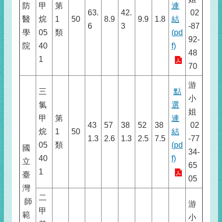
防
甲
第
連
63.
42.
02
醫
烷
1
50
8.9
9.9
1.8
結
6
3
-87
學
05
類
(pd
92-
院
40
f)
48
1
70
游
三
點
小
氯
選
姐
甲
第
連
43
57
38
52
38
02
烷
1
50
結
1.3
2.6
1.3
2.5
7.5
-77
05
類
(pd
國
34-
40
f)
立
65
1
臺
05
灣
二
師
游
甲
範
小