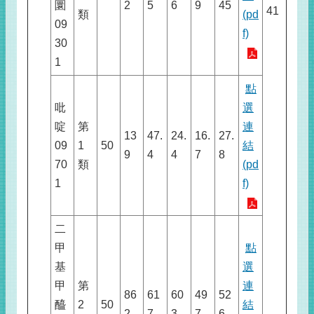
圜
2
5
6
9
45
41
類
(pd
09
f)
30
1
點
吡
選
啶
第
連
13
47.
24.
16.
27.
09
1
50
結
9
4
4
7
8
70
類
(pd
1
f)
二
甲
點
基
選
甲
第
連
86
61
60
49
52
醯
2
50
結
2
7
3
7
6