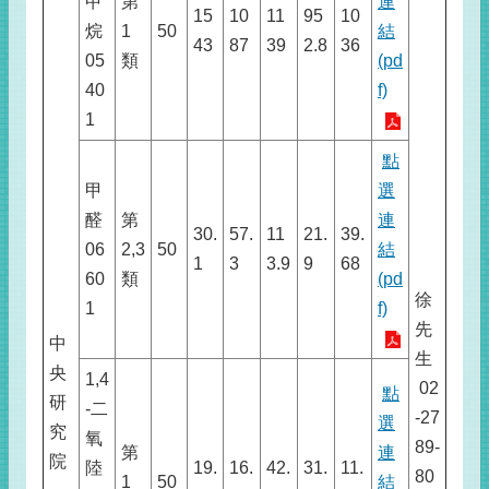
甲
第
連
15
10
11
95
10
烷
1
50
結
43
87
39
2.8
36
05
類
(pd
40
f)
1
點
甲
選
醛
第
連
30.
57.
11
21.
39.
06
2,3
50
結
1
3
3.9
9
68
60
類
(pd
徐
1
f)
先
中
生
央
1,4
02
點
研
-二
-27
選
究
氧
89-
第
連
院
陸
19.
16.
42.
31.
11.
80
1
50
結