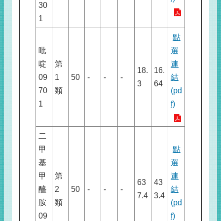
30
1
點
吡
選
啶
第
連
18.
16.
09
1
50
-
-
-
結
3
64
70
類
(pd
1
f)
二
甲
點
基
選
甲
第
連
63
43
醯
2
50
-
-
-
結
7.4
3.4
胺
類
(pd
09
f)