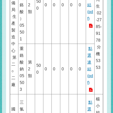
50
備
鉻
2
0
0
0
0
0
結
生
0
局
酸
類
(pd
02
生
）
f)
-27
產
05
85-
製
50
91
造
1
78
中
分
重
點
心
機
鉻
選
第
53
酸
第
連
二
50
53
鈉
2
0
0
0
0
0
結
○
0
05
類
(pd
二
50
f)
廠
3
楊
三
點
小
國
氯
選
姐