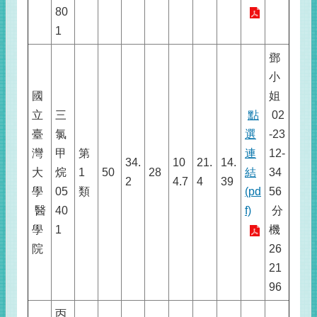
80
1
鄧
小
國
姐
立
三
點
02
臺
氯
選
-23
灣
甲
第
連
12-
34.
10
21.
14.
大
烷
1
50
28
結
34
2
4.7
4
39
學
05
類
(pd
56
醫
40
f)
分
學
1
機
院
26
21
96
丙