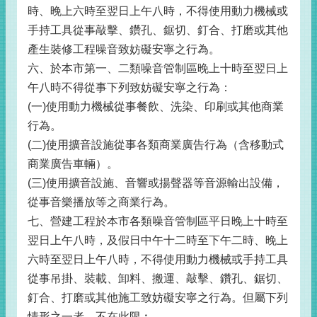
時、晚上六時至翌日上午八時，不得使用動力機械或
手持工具從事敲擊、鑽孔、鋸切、釘合、打磨或其他
產生裝修工程噪音致妨礙安寧之行為。
六、於本市第一、二類噪音管制區晚上十時至翌日上
午八時不得從事下列致妨礙安寧之行為：
(一)使用動力機械從事餐飲、洗染、印刷或其他商業
行為。
(二)使用擴音設施從事各類商業廣告行為（含移動式
商業廣告車輛）。
(三)使用擴音設施、音響或揚聲器等音源輸出設備，
從事音樂播放等之商業行為。
七、營建工程於本市各類噪音管制區平日晚上十時至
翌日上午八時，及假日中午十二時至下午二時、晚上
六時至翌日上午八時，不得使用動力機械或手持工具
從事吊掛、裝載、卸料、搬運、敲擊、鑽孔、鋸切、
釘合、打磨或其他施工致妨礙安寧之行為。但屬下列
情形之一者，不在此限︰