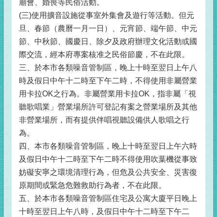
廟會、婚喪等民俗活動。
(三)使用擴音設施從事室外集會及遊行等活動。但元
旦、春節（農曆一月一日）、元宵節、端午節、中元
節、中秋節、國慶日、除夕及政府辦理文化活動或國
際交流，經本府專案核准之民俗節慶，不在此限。
三、於本市各類噪音管制區，晚上十時至翌日上午八
時及假日中午十二時至下午二時，不得使用非屬營業
用卡拉OK之行為。非屬營業用卡拉OK，指非屬「視
聽歌唱業」營業場所許可登記有案之營業場所及其他
非營業場所，而有提供伴唱視聽設備供人歌唱之行
為。
四、本市各類噪音管制區，晚上十時至翌日上午六時
及假日中午十二時至下午二時不得使用吹葉機從事致
妨礙安寧之環境清理行為，但危及公共安全、災害復
原期間或緊急危難救助行為者，不在此限。
五、於本市各類噪音管制區住宅及公寓大廈平日晚上
十時至翌日上午八時，及假日中午十二時至下午二