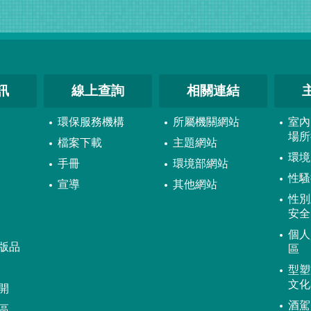
訊
線上查詢
相關連結
環保服務機構
所屬機關網站
室內
場所
檔案下載
主題網站
環境
手冊
環境部網站
性騷
宣導
其他網站
性別
安全
個人
版品
區
型塑
文化
開
酒駕
區