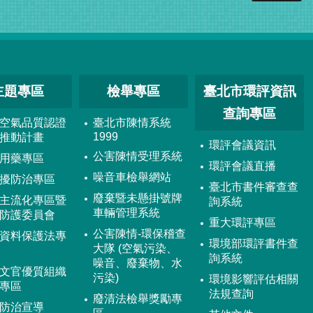
主題專區
檢舉專區
臺北市環評資訊
查詢專區
空氣品質認證
臺北市陳情系統
1999
推動計畫
環評會議資訊
公害陳情受理系統
用藥專區
環評會議直播
噪音車檢舉網站
擾防治專區
臺北市書件審查查
廢棄暨未懸掛號牌
主流化專區暨
詢系統
車輛管理系統
防護委員會
重大環評專區
公害陳情-環保稽查
資料保護法專
環境部環評書件查
大隊 (空氣污染、
詢系統
噪音、廢棄物、水
文官優質組織
污染)
環境影響評估相關
專區
法規查詢
廢清法檢舉獎勵專
防治宣導