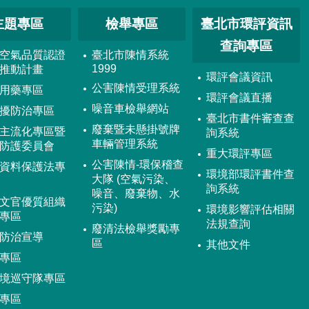
主題專區
檢舉專區
臺北市環評資訊
查詢專區
空氣品質認證
臺北市陳情系統
1999
推動計畫
環評會議資訊
公害陳情受理系統
用藥專區
環評會議直播
噪音車檢舉網站
擾防治專區
臺北市書件審查查
廢棄暨未懸掛號牌
主流化專區暨
詢系統
車輛管理系統
防護委員會
重大環評專區
公害陳情-環保稽查
資料保護法專
環境部環評書件查
大隊 (空氣污染、
詢系統
噪音、廢棄物、水
文官優質組織
污染)
環境影響評估相關
專區
法規查詢
廢清法檢舉獎勵專
防治宣導
區
其他文件
專區
境巡守隊專區
專區