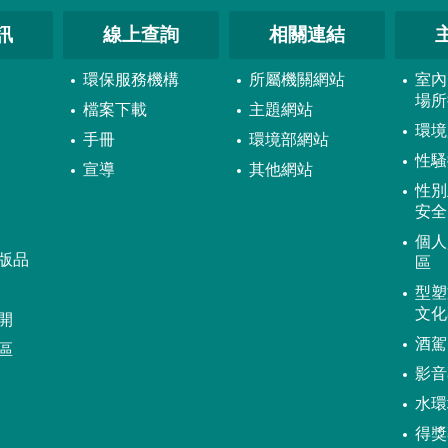
訊
線上查詢
相關連結
環保服務機構
所屬機關網站
室內
場所
檔案下載
主題網站
環境
手冊
環境部網站
性騷
宣導
其他網站
性別
安全
個人
版品
區
型塑
文化
開
酒駕
區
影音
水環
得獎