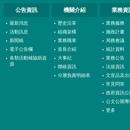
公告資訊
機關介紹
業務資
最新消息
歷史沿革
業務服務
活動訊息
組織架構
施政計畫
新聞稿
業務職掌
局務會議
電子公告欄
首長介紹
統計資料
各類活動補協助資
大事紀
業務公告
源
聯絡資訊
法規資訊
分層負責明細表
文宣品及出
常見問答
政府資訊公
公文公開專
更多