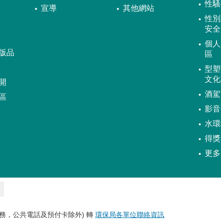
性騷
宣導
其他網站
性別
安全
個人
版品
區
型塑
文化
開
酒駕
區
影音
水環
得獎
更多
務，公共電話及預付卡除外) 轉
環保局各單位聯絡資訊