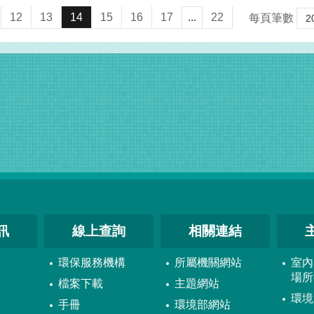
12
13
14
15
16
17
...
22
每頁筆數
訊
線上查詢
相關連結
環保服務機構
所屬機關網站
室內
場所
檔案下載
主題網站
環境
手冊
環境部網站