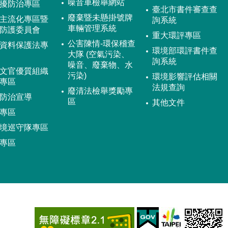
噪音車檢舉網站
擾防治專區
臺北市書件審查查
廢棄暨未懸掛號牌
主流化專區暨
詢系統
車輛管理系統
防護委員會
重大環評專區
公害陳情-環保稽查
資料保護法專
環境部環評書件查
大隊 (空氣污染、
詢系統
噪音、廢棄物、水
文官優質組織
污染)
環境影響評估相關
專區
法規查詢
廢清法檢舉獎勵專
防治宣導
區
其他文件
專區
境巡守隊專區
專區