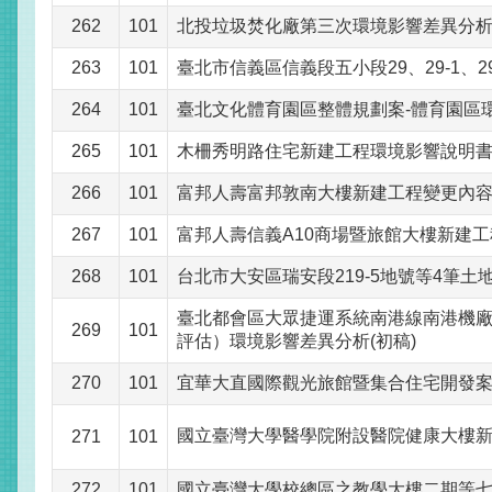
262
101
北投垃圾焚化廠第三次環境影響差異分
263
101
臺北市信義區信義段五小段29、29-1、2
264
101
臺北文化體育園區整體規劃案-體育園區
265
101
木柵秀明路住宅新建工程環境影響說明
266
101
富邦人壽富邦敦南大樓新建工程變更內
267
101
富邦人壽信義A10商場暨旅館大樓新建
268
101
台北市大安區瑞安段219-5地號等4筆
臺北都會區大眾捷運系統南港線南港機
269
101
評估）環境影響差異分析(初稿)
270
101
宜華大直國際觀光旅館暨集合住宅開發
國立臺灣大學醫學院附設醫院健康大樓
271
101
272
101
國立臺灣大學校總區之教學大樓二期等