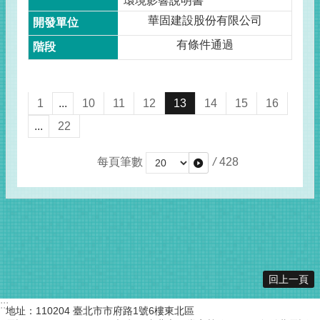
環境影響說明書
華固建設股份有限公司
有條件通過
1
...
10
11
12
13
14
15
16
...
22
每頁筆數
/
428
回上一頁
:::
地址：110204 臺北市市府路1號6樓東北區