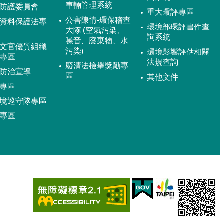
車輛管理系統
防護委員會
重大環評專區
公害陳情-環保稽查
資料保護法專
環境部環評書件查
大隊 (空氣污染、
詢系統
噪音、廢棄物、水
文官優質組織
污染)
環境影響評估相關
專區
法規查詢
廢清法檢舉獎勵專
防治宣導
區
其他文件
專區
境巡守隊專區
專區