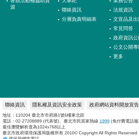
各類活動補協助資
大事紀
業務公告
源
聯絡資訊
法規資訊
分層負責明細表
文宣品及出
常見問答
政府資訊公
公文公開專
更多
聯絡資訊
隱私權及資訊安全政策
政府網站資料開放宣告
地址：110204 臺北市市府路1號6樓東北區
電話：02-27208889 (代表號)、臺北市民當家熱線
1999
(免付費電話服
最佳瀏覽解析度為1024x768以上
臺北市政府環境保護局版權所有 2010© Copyright All Rights Reserved
環保局網路電話