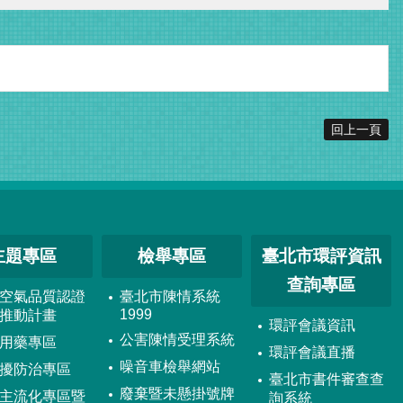
回上一頁
主題專區
檢舉專區
臺北市環評資訊
查詢專區
空氣品質認證
臺北市陳情系統
1999
推動計畫
環評會議資訊
公害陳情受理系統
用藥專區
環評會議直播
噪音車檢舉網站
擾防治專區
臺北市書件審查查
廢棄暨未懸掛號牌
主流化專區暨
詢系統