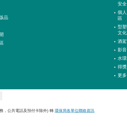
安全
個人
版品
區
型塑
文化
開
酒駕
區
影音
水環
得獎
更多
務，公共電話及預付卡除外) 轉
環保局各單位聯絡資訊