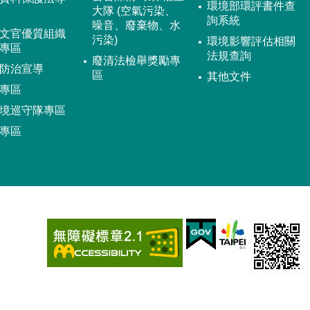
環境部環評書件查
大隊 (空氣污染、
詢系統
噪音、廢棄物、水
文官優質組織
污染)
環境影響評估相關
專區
法規查詢
廢清法檢舉獎勵專
防治宣導
區
其他文件
專區
境巡守隊專區
專區