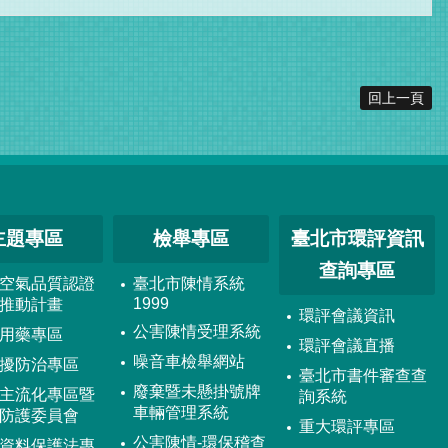
回上一頁
主題專區
檢舉專區
臺北市環評資訊
查詢專區
空氣品質認證
臺北市陳情系統
1999
推動計畫
環評會議資訊
公害陳情受理系統
用藥專區
環評會議直播
噪音車檢舉網站
擾防治專區
臺北市書件審查查
廢棄暨未懸掛號牌
主流化專區暨
詢系統
車輛管理系統
防護委員會
重大環評專區
公害陳情-環保稽查
資料保護法專