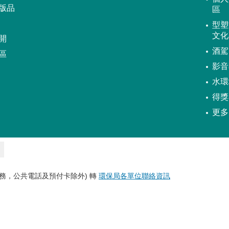
版品
區
型塑
文化
開
酒駕
區
影音
水環
得獎
更多
務，公共電話及預付卡除外) 轉
環保局各單位聯絡資訊