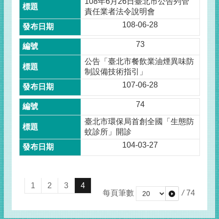
108年6月26日臺北市公告列管
責任業者法令說明會
108-06-28
73
公告「臺北市餐飲業油煙異味防
制設備技術指引」
107-06-28
74
臺北市環保局首創全國「生態防
蚊診所」開診
104-03-27
1
2
3
4
每頁筆數
/
74