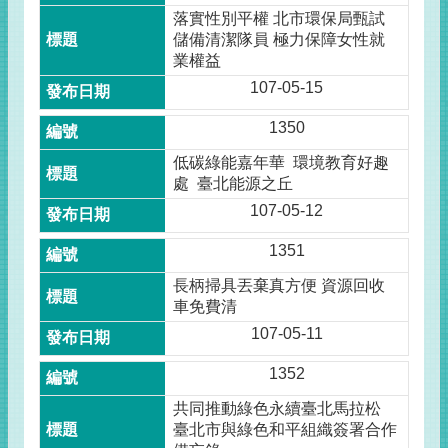
落實性別平權 北市環保局甄試
儲備清潔隊員 極力保障女性就
業權益
107-05-15
1350
低碳綠能嘉年華 環境教育好趣
處 臺北能源之丘
107-05-12
1351
長柄掃具丟棄真方便 資源回收
車免費清
107-05-11
1352
共同推動綠色永續臺北馬拉松
臺北市與綠色和平組織簽署合作