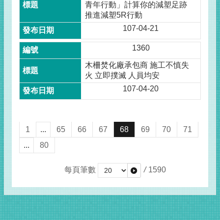
青年行動」計算你的減塑足跡
推進減塑5R行動
107-04-21
1360
木柵焚化廠承包商 施工不慎失
火 立即撲滅 人員均安
107-04-20
1
...
65
66
67
68
69
70
71
...
80
每頁筆數
/
1590