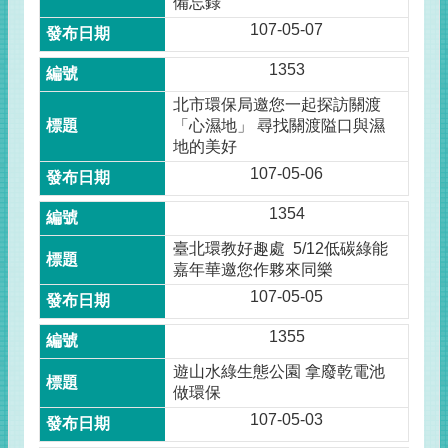
備忘錄
107-05-07
1353
北市環保局邀您一起探訪關渡
「心濕地」 尋找關渡隘口與濕
地的美好
107-05-06
1354
臺北環教好趣處 5/12低碳綠能
嘉年華邀您作夥來同樂
107-05-05
1355
遊山水綠生態公園 拿廢乾電池
做環保
107-05-03