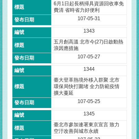
6月1日起長柄掃具資源回收車免
費清 省時省力好便利
107-05-31
1343
五月創高溫 北市今(27)日啟動熱
浪因應措施
107-05-27
1344
臺大登革熱境外移入群聚 北市
環保局快打圍堵 全力防範疫情
擴大蔓延
107-05-25
1345
臺北市參加連署東京宣言 致力
空汙改善與城市永續