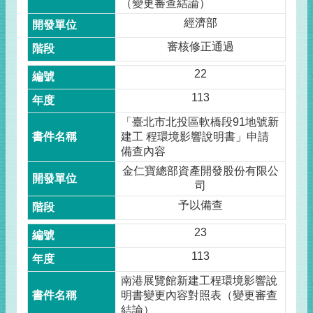
（變更審查結論）
經濟部
審核修正通過
22
113
「臺北市北投區軟橋段91地號新
建工 程環境影響說明書」申請
備查內容
金仁寶總部資產開發股份有限公
司
予以備查
23
113
南港展覽館新建工程環境影響說
明書變更內容對照表（變更審查
結論）