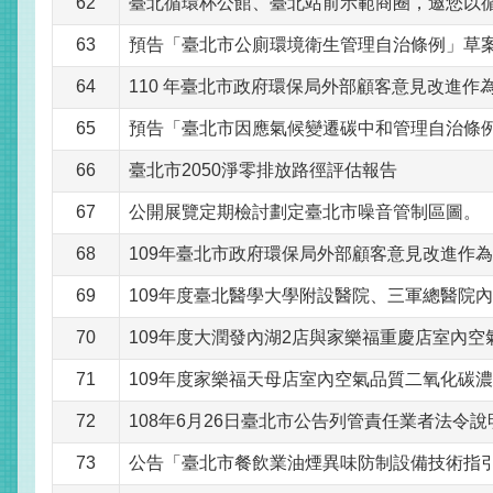
62
臺北循環杯公館、臺北站前示範商圈，邀您以
63
預告「臺北市公廁環境衛生管理自治條例」草
64
110 年臺北市政府環保局外部顧客意見改進作
65
預告「臺北市因應氣候變遷碳中和管理自治條
66
臺北市2050淨零排放路徑評估報告
67
公開展覽定期檢討劃定臺北市噪音管制區圖。
68
109年臺北市政府環保局外部顧客意見改進作
69
109年度臺北醫學大學附設醫院、三軍總醫院
70
109年度大潤發內湖2店與家樂福重慶店室內
71
109年度家樂福天母店室內空氣品質二氧化碳
72
108年6月26日臺北市公告列管責任業者法令說
73
公告「臺北市餐飲業油煙異味防制設備技術指