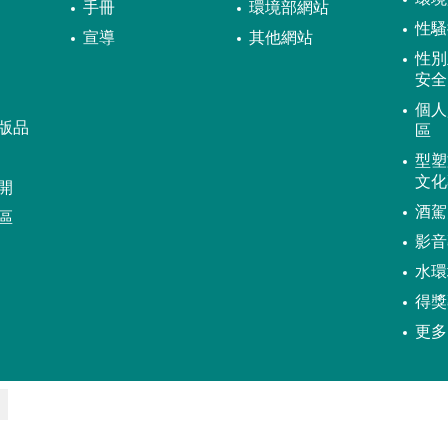
手冊
環境部網站
性騷
宣導
其他網站
性別
安全
個人
版品
區
型塑
文化
開
酒駕
區
影音
水環
得獎
更多