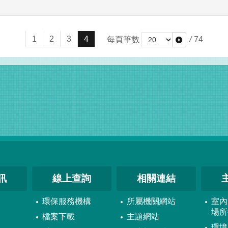
1
2
3
4
每頁筆數
/
74
訊
線上查詢
相關連結
環保服務機構
所屬機關網站
室內
場所
檔案下載
主題網站
環境