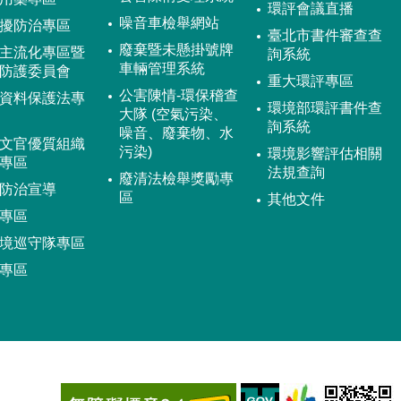
環評會議直播
噪音車檢舉網站
擾防治專區
臺北市書件審查查
廢棄暨未懸掛號牌
主流化專區暨
詢系統
車輛管理系統
防護委員會
重大環評專區
公害陳情-環保稽查
資料保護法專
環境部環評書件查
大隊 (空氣污染、
詢系統
噪音、廢棄物、水
文官優質組織
污染)
環境影響評估相關
專區
法規查詢
廢清法檢舉獎勵專
防治宣導
區
其他文件
專區
境巡守隊專區
專區