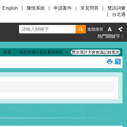
English
陳情系統
申請案件
常見問答
雙語詞彙
台北通
進階搜尋
熱門關鍵字
首頁
臺北市環評資訊查詢專區
歷次環評大會會議記錄查詢