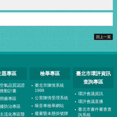
回上一頁
主題專區
檢舉專區
臺北市環評資訊
查詢專區
空氣品質認證
臺北市陳情系統
1999
推動計畫
環評會議資訊
公害陳情受理系統
用藥專區
環評會議直播
噪音車檢舉網站
擾防治專區
臺北市書件審查查
廢棄暨未懸掛號牌
主流化專區暨
詢系統