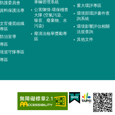
車輛管理系統
防護委員會
重大環評專區
公害陳情-環保稽查
資料保護法專
環境部環評書件查
大隊 (空氣污染、
詢系統
噪音、廢棄物、水
文官優質組織
污染)
環境影響評估相關
專區
法規查詢
廢清法檢舉獎勵專
防治宣導
區
其他文件
專區
境巡守隊專區
專區