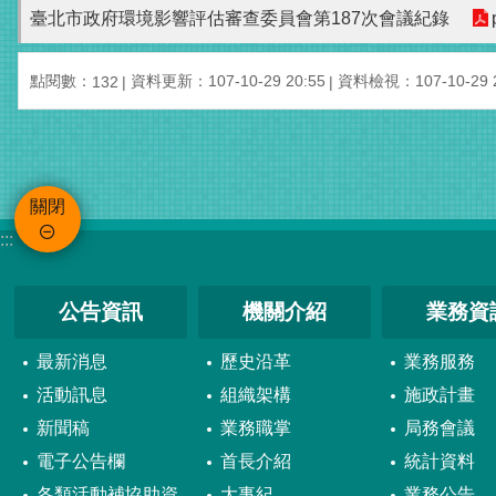
臺北市政府環境影響評估審查委員會第187次會議紀錄
點閱數：
資料更新：107-10-29 20:55
資料檢視：107-10-29 2
132
關閉
:::
公告資訊
機關介紹
業務資
最新消息
歷史沿革
業務服務
活動訊息
組織架構
施政計畫
新聞稿
業務職掌
局務會議
電子公告欄
首長介紹
統計資料
各類活動補協助資
大事紀
業務公告