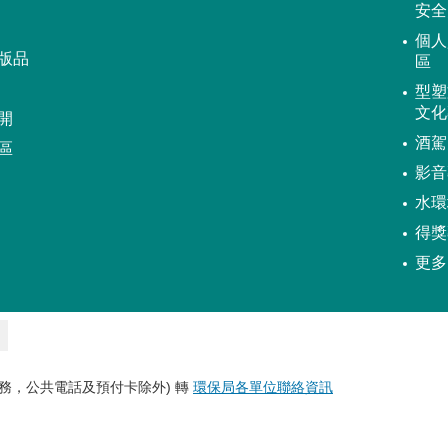
安全
個人
版品
區
型塑
文化
開
酒駕
區
影音
水環
得獎
更多
務，公共電話及預付卡除外) 轉
環保局各單位聯絡資訊