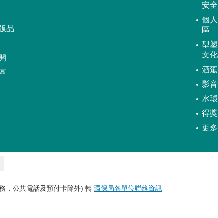
安全
個人
版品
區
型塑
文化
開
酒駕
區
影音
水環
得獎
更多
務，公共電話及預付卡除外) 轉
環保局各單位聯絡資訊