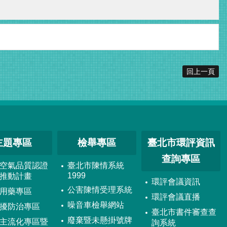
回上一頁
主題專區
檢舉專區
臺北市環評資訊
查詢專區
空氣品質認證
臺北市陳情系統
1999
推動計畫
環評會議資訊
公害陳情受理系統
用藥專區
環評會議直播
噪音車檢舉網站
擾防治專區
臺北市書件審查查
廢棄暨未懸掛號牌
主流化專區暨
詢系統