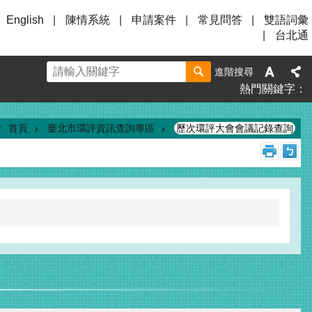
English
陳情系統
申請案件
常見問答
雙語詞彙
台北通
進階搜尋
熱門關鍵字
首頁
臺北市環評資訊查詢專區
歷次環評大會會議記錄查詢