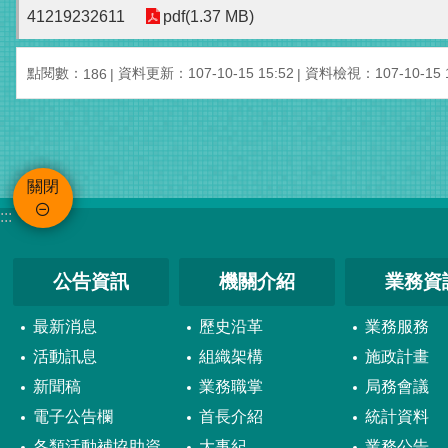
41219232611
pdf(1.37 MB)
點閱數：
資料更新：107-10-15 15:52
資料檢視：107-10-15 1
186
關閉
:::
公告資訊
機關介紹
業務資
最新消息
歷史沿革
業務服務
活動訊息
組織架構
施政計畫
新聞稿
業務職掌
局務會議
電子公告欄
首長介紹
統計資料
各類活動補協助資
大事紀
業務公告