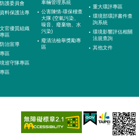
車輛管理系統
防護委員會
重大環評專區
公害陳情-環保稽查
資料保護法專
環境部環評書件查
大隊 (空氣污染、
詢系統
噪音、廢棄物、水
文官優質組織
污染)
環境影響評估相關
專區
法規查詢
廢清法檢舉獎勵專
防治宣導
區
其他文件
專區
境巡守隊專區
專區