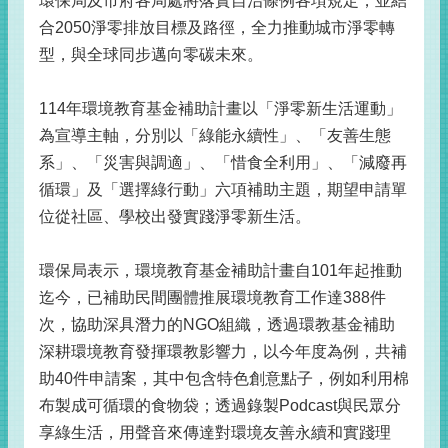
環保局及市府各局處將落實自治條例各項規定，並結
合2050淨零排放目標及路徑，全力推動城市淨零轉
型，與全球同步邁向零碳未來。
114年環境教育基金補助計畫以「淨零新生活運動」
為宣導主軸，分別以「綠能永續性」、「友善生態
系」、「災害與調適」、「惜食全利用」、「減廢再
循環」及「選擇綠行動」六項補助主題，期望申請單
位從社區、學校出發實踐淨零新生活。
環保局表示，環境教育基金補助計畫自101年起推動
迄今，已補助民間團體推展環境教育工作達388件
次，協助深具潛力的NGO組織，透過環教基金補助
深耕環境教育發揮環教影響力，以今年度為例，共補
助40件申請案，其中包含特色創意點子，例如利用棉
布製成可循環的食物袋；透過錄製Podcast與民眾分
享綠生活，用聲音來傳達對環境友善永續和實踐理