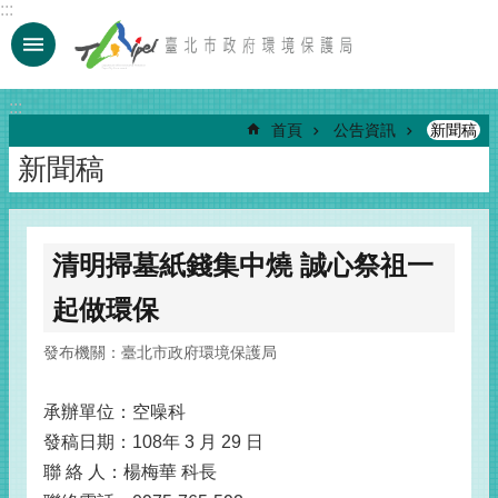
:::
跳到主要內容區塊
:::
首頁
公告資訊
新聞稿
新聞稿
清明掃墓紙錢集中燒 誠心祭祖一
起做環保
發布機關：臺北市政府環境保護局
承辦單位：空噪科
發稿日期：108年 3 月 29 日
聯 絡 人：楊梅華 科長