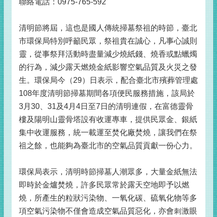
聯絡電話：0975-765-592
清明節將屆，這也是國人傳統掃墓祭祖的時節，臺北
市環保局特別呼籲民眾，祭祖貴在誠心，凡事心誠則
靈，從事祭拜活動時盡量減少燒紙錢、燒香或點蠟燭
的行為，減少露天燃燒金紙影響空氣品質及火災之發
生。環保局今（29）日表示，配合臺北市殯葬管理處
108年度清明節掃墓期間各項便民服務措施，該局於
3月30、31及4月4日至7日的清明連假，在富德靈骨
樓及陽明山靈骨塔設有收運專車，提供民眾金、銀紙
集中收運服務，統一載運至焚化廠焚燒，讓我們在祭
祖之餘，也能夠為臺北市的空氣品質貢獻一份心力。
環保局表示，清明時節掃墓人潮眾多，大量金紙無法
即時於金爐焚燒，許多民眾常於露天空地即予以燃
燒，所產生的粒狀污染物、一氧化碳、硫氧化物等多
項空氣污染物不僅會造成空氣品質惡化，亦會刺激眼