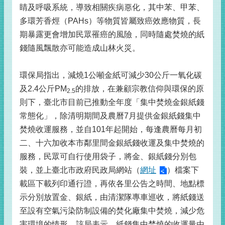
睛及呼吸系統，導致相關疾病惡化，其中苯、甲苯、
多環芳香烴（PAHs）等物質皆屬致癌效應物質，長
期暴露更會增加民眾罹癌的風險，同時隨處焚燒的紙
錢隨風飄散亦可能造成山林火災。
環保局指出，減燒1公噸金紙可減少30公斤一氧化碳
及2.4公斤PM
的排放，在兼顧宗教信仰與環保的原
2.5
則下，臺北市目前已推動全年度「集中焚燒金銀紙錢
常態化」，除清明期間及農曆7月提供金銀紙錢集中
焚燒收運服務，並自101年起開始，每逢農曆每月初
二、十六加收本市鄰里間金銀紙錢收運及集中焚燒的
服務，民眾可自行使用袋子，將金、銀紙錢分別包
裝，並上臺北市政府民政局網站（
網址
）檔案下
載區下載列印通行證，再依各里公告之時間、地點標
示分別放置金、銀紙，由清潔隊專車巡收，將紙錢送
至設有空氣污染防制設備的焚化廠集中焚燒，減少危
害環境的情形。該局表示，紙錢集中焚燒的收運量由