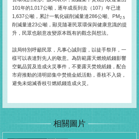
101年的1,017公噸，逐年成長到去（107）年已達
1,637公噸，累計一氧化碳削減量達286公噸、PM
2.5
削減量達23公噸，顯見隨著民眾環保與健康意識的提
升，民眾也願意改變原本既有的觀念與想法。
該局特別呼籲民眾，凡事心誠則靈，以徒手祭拜，一
樣可以表達對先人的敬意。為防範露天燃燒紙錢影響
空氣品質及造成火災事件，不要露天焚燒紙錢，配合
市府推動的清明節集中焚燒金紙活動，香枝不入袋，
避免未熄滅香枝引燃紙錢造成火災。
相關圖片