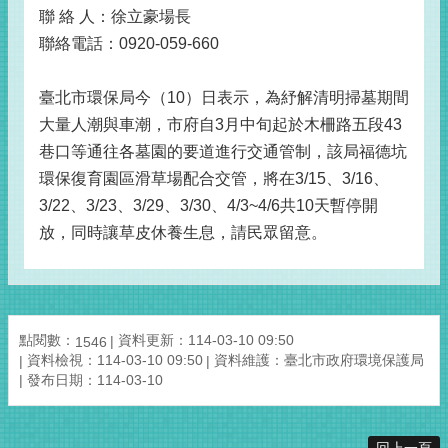
聯 絡 人：徐立豪場長
聯絡電話：0920-059-660
臺北市環保局今（10）日表示，為紓解清明掃墓期間
大量人潮與車潮，市府自3月中旬起於木柵路五段43
巷口等通往各墓園的要道進行交通管制，該局福德坑
環保復育園區滑草場配合交管，將在3/15、3/16、
3/22、3/23、3/29、3/30、4/3~4/6共10天暫停開
放，同時讓草皮休養生息，請民眾留意。
點閱數：
資料更新：114-03-10 09:50
1546
資料檢視：114-03-10 09:50
資料維護：臺北市政府環境保護局
發布日期：114-03-10
回上一頁