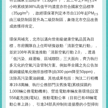
符合國家空品標準（15μg/m
），且三年之PM
24
2.5
小時累積第98%高值平均濃度亦符合國家空品標準
3
（35μg/m
），故經環保署判定本市自110年起PM
2.5
由三級防制區晉升為二級防制區，象徵北市空品改善
成效獲得肯定。
環保局補充，北市以邁向世衛級健康空氣品質為目
標，市府團隊自上任即研擬啟動「清新空氣行動」，
並於108年再策進推動「清新空氣行動 2.0」，透過
「低污染、綠運輸、區域聯防」三大面向，齊力執行
多元化的空氣污染管制方案。例如率全國之先公告加
嚴鍋爐硫氧化物排放標準(由300 ppm降至50ppm)，
汰除高污染重油鍋爐。其他成果包括：淘汰二行程機
車19.8萬輛、執行公務部門汰舊換電(累積採購約
1,000輛公務電動機車)、營造電動車輛友善環境(設置
558處充(換)電站)、推動電動公車（目前已有48輛電
動公車上路）、引進24部具抑制街道揚塵的小型掃街