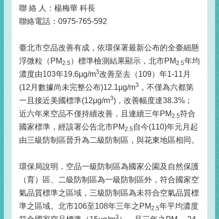
聯 絡 人：楊梅華 科長
聯絡電話：0975-765-592
臺北市空品改善有成，依環保署最新公布的全臺細懸
浮微粒（PM
）標準檢測結果顯示，北市PM
年均
2.5
2.5
3
濃度由103年19.6μg/m
改善至去（109）年1-11月
3
(12月數據尚未完整公布)12.1μg/m
，不僅為六都第
3
一且接近美國標準(12μg/m
)，改善幅度達38.3%；
近六年來空品不僅持續改善，且連續三年PM
符合
2.5
國家標準，經該署公告北市PM
自今(110)年元月起
2.5
由三級防制區晉升為二級防制區，與花東地區相同。
環保局說明，空品一級防制區為國家公園及自然保護
（育）區、二級防制區為一級防制區外，符合國家空
氣品質標準之區域，三級防制區為未符合空氣品質標
準之區域。北市106至108年三年之PM
年平均濃度
2.5
3