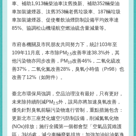
車、補助1,913輛柴油車汰舊換新、補助352輛柴油
車加裝濾煙器、汰舊353輛老舊垃圾車、187輛垃圾
車加裝濾煙器、促使餐飲油煙防制設備平均效率達
85%、協調松山機場航空燃油硫含量減量等。
市府各機關及市民朋友共同努力下，統計103年至
109年11月底，本市除PM
改善率達38.3%外，其
2.5
他污染物亦同步改善，PM
改善46%，二氧化硫改
10
善37%，二氧化氮改善28%，臭氧小時值（Pr98）也
改善了12%（如附件）。
臺北市環保局強調，空品治理沒有最好，只有更好，
未來除持續削減PM
外，該局亦將加速臭氧改善，
2.5
優先針對臭氧前驅污染物進行管制，重點措施包含：
更新北市三座焚化爐空污防制設備，削減氮氧化物
(NOx)排放；施行全國第一個都會型「空氣品質維護
區」3站6處，減少車輛廢氣排放；加強加油站油氣逸