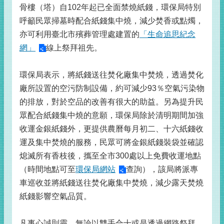
骨樓（塔）自102年起已全面禁燒紙錢，環保局特別
呼籲民眾掃墓時配合紙錢集中燒，減少焚香或點燭，
亦可利用臺北市殯葬管理處建置的
「生命追思紀念
網」
線上祭拜祖先。
環保局表示，將紙錢送往焚化廠集中焚燒，透過焚化
廠所設置的空污防制設備，約可減少93％空氣污染物
的排放，對於空品的改善有很大的助益。另為提升民
眾配合紙錢集中燒的意願，環保局除於清明期間加強
收運金銀紙錢外，更提供農曆每月初二、十六紙錢收
運及集中焚燒的服務，民眾可將金銀紙錢裝袋並確認
熄滅所有香枝後，攜至全市300處以上免費收運地點
（時間地點可至
環保局網站
查詢），該局將派專
車巡收並將紙錢送往焚化廠集中焚燒，減少露天焚燒
紙錢影響空氣品質。
凡事心誠則靈，無論以雙手合十或是透過網路祭拜，