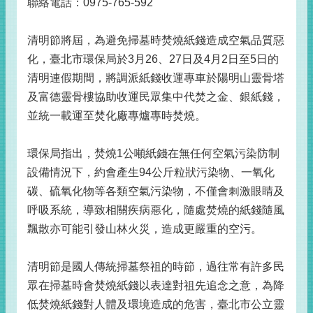
聯絡電話：0975-765-592
清明節將屆，為避免掃墓時焚燒紙錢造成空氣品質惡
化，臺北市環保局於3月26、27日及4月2日至5日的
清明連假期間，將調派紙錢收運專車於陽明山靈骨塔
及富德靈骨樓協助收運民眾集中代焚之金、銀紙錢，
並統一載運至焚化廠專爐專時焚燒。
環保局指出，焚燒1公噸紙錢在無任何空氣污染防制
設備情況下，約會產生94公斤粒狀污染物、一氧化
碳、硫氧化物等各類空氣污染物，不僅會刺激眼睛及
呼吸系統，導致相關疾病惡化，隨處焚燒的紙錢隨風
飄散亦可能引發山林火災，造成更嚴重的空污。
清明節是國人傳統掃墓祭祖的時節，過往常有許多民
眾在掃墓時會焚燒紙錢以表達對祖先追念之意，為降
低焚燒紙錢對人體及環境造成的危害，臺北市公立靈