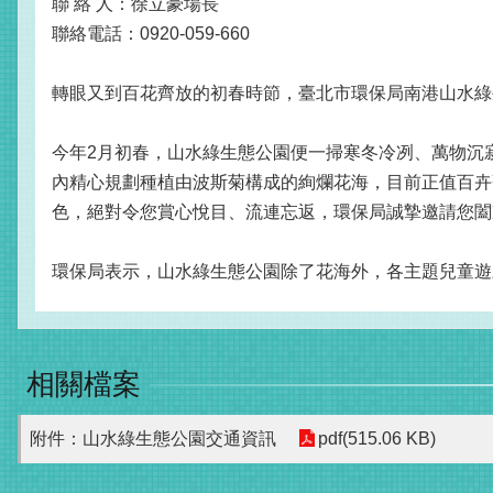
聯 絡 人：徐立豪場長
聯絡電話：0920-059-660
轉眼又到百花齊放的初春時節，臺北市環保局南港山水綠
今年2月初春，山水綠生態公園便一掃寒冬冷冽、萬物沉
內精心規劃種植由波斯菊構成的絢爛花海，目前正值百卉
色，絕對令您賞心悅目、流連忘返，環保局誠摯邀請您闔
環保局表示，山水綠生態公園除了花海外，各主題兒童遊
相關檔案
附件：山水綠生態公園交通資訊
pdf(515.06 KB)