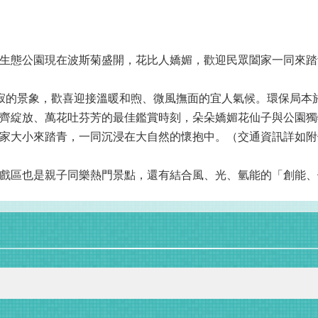
生態公園現在波斯菊盛開，花比人嬌媚，歡迎民眾闔家一同來踏
寂的景象，歡喜迎接溫暖和煦、微風撫面的宜人氣候。環保局本
齊綻放、萬花吐芬芳的最佳鑑賞時刻，朵朵嬌媚花仙子與公園獨
家大小來踏青，一同沉浸在大自然的懷抱中。（交通資訊詳如附
戲區也是親子同樂熱門景點，還有結合風、光、氫能的「創能、