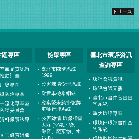
回上一頁
主題專區
檢舉專區
臺北市環評資訊
查詢專區
空氣品質認證
臺北市陳情系統
1999
推動計畫
環評會議資訊
公害陳情受理系統
用藥專區
環評會議直播
噪音車檢舉網站
擾防治專區
臺北市書件審查查
廢棄暨未懸掛號牌
主流化專區暨
詢系統
車輛管理系統
防護委員會
重大環評專區
公害陳情-環保稽查
資料保護法專
環境部環評書件查
大隊 (空氣污染、
詢系統
噪音、廢棄物、水
文官優質組織
污染)
環境影響評估相關