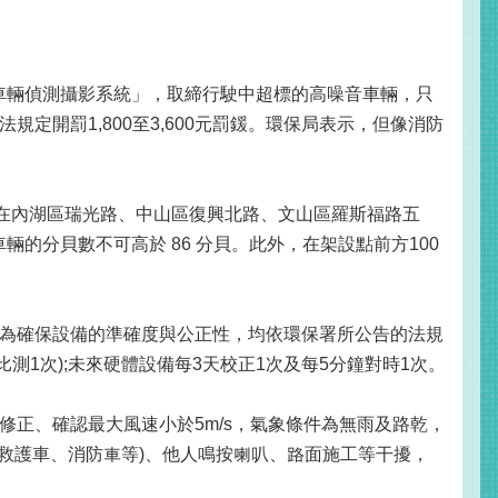
音車輛偵測攝影系統」，取締行駛中超標的高噪音車輛，只
開罰1,800至3,600元罰鍰。環保局表示，但像消防
別在內湖區瑞光路、中山區復興北路、文山區羅斯福路五
的分貝數不可高於 86 分貝。此外，在架設點前方100
為確保設備的準確度與公正性，均依環保署所公告的法規
測1次);未來硬體設備每3天校正1次及每5分鐘對時1次。
正、確認最大風速小於5m/s，氣象條件為無雨及路乾，
救護車、消防車等)、他人鳴按喇叭、路面施工等干擾，