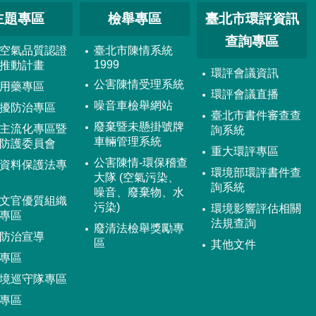
主題專區
檢舉專區
臺北市環評資訊
查詢專區
空氣品質認證
臺北市陳情系統
1999
推動計畫
環評會議資訊
公害陳情受理系統
用藥專區
環評會議直播
噪音車檢舉網站
擾防治專區
臺北市書件審查查
廢棄暨未懸掛號牌
主流化專區暨
詢系統
車輛管理系統
防護委員會
重大環評專區
公害陳情-環保稽查
資料保護法專
環境部環評書件查
大隊 (空氣污染、
詢系統
噪音、廢棄物、水
文官優質組織
污染)
環境影響評估相關
專區
法規查詢
廢清法檢舉獎勵專
防治宣導
區
其他文件
專區
境巡守隊專區
專區