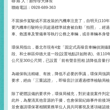
聯 絡 人：顏伶珍大隊長
聯絡電話：0928-689-363
不當操作駕駛或不當改裝的汽機車注意了，自明天(110
要汽機車行駛時分貝超過標準就會被自動「拍照」，經過系
車、救護車及警備車等執行公務之車輛，或非車輛本身發
環保局指出，臺北市現有4套「固定式高噪音車輛偵測攝
段、和士林區仰德大道一段(設置地點詳如附表)。依110
公尺至300公尺間，已設置「前有聲音照相 請降低音量
為確保執法精確、有效，降低不必要的爭議，環保局強調
要求，經由「三重認證」，即噪音計須通過標準檢驗局檢定認
除了硬體設備的要求外，環保局補充，對於違規案件判定
此外，為釐清其他音源的干擾，也會保留紀錄事件前後3
並會邀請環保署相關業務單位人員共同審視及逐項確認後