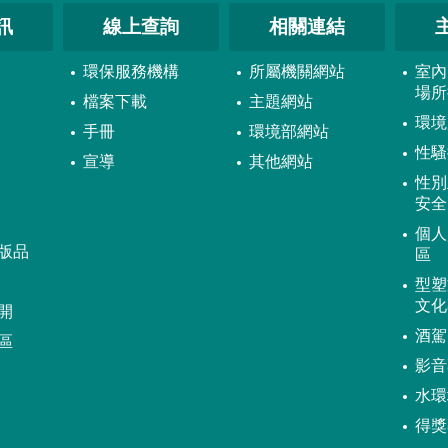
訊
線上查詢
相關連結
環保服務機構
所屬機關網站
室內
場所
檔案下載
主題網站
環境
手冊
環境部網站
性騷
宣導
其他網站
性別
安全
個人
版品
區
型塑
文化
開
酒駕
區
影音
水環
得獎