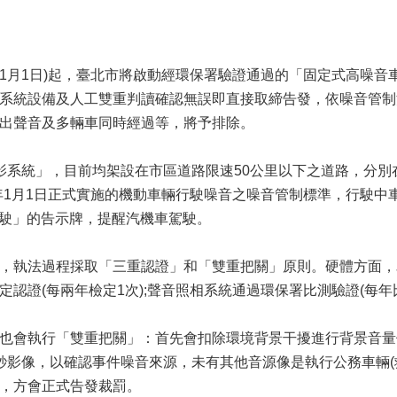
年1月1日)起，臺北市將啟動經環保署驗證通過的「固定式高噪
統設備及人工雙重判讀確認無誤即直接取締告發，依噪音管制法規定
出聲音及多輛車同時經過等，將予排除。
影系統」，目前均架設在市區道路限速50公里以下之道路，分
年1月1日正式實施的機動車輛行駛噪音之噪音管制標準，行駛中車輛
行駛」的告示牌，提醒汽機車駕駛。
，執法過程採取「三重認證」和「雙重把關」原則。硬體方面，
證(每兩年檢定1次);聲音照相系統通過環保署比測驗證(每年比
也會執行「雙重把關」：首先會扣除環境背景干擾進行背景音量修
秒影像，以確認事件噪音來源，未有其他音源像是執行公務車輛(
，方會正式告發裁罰。