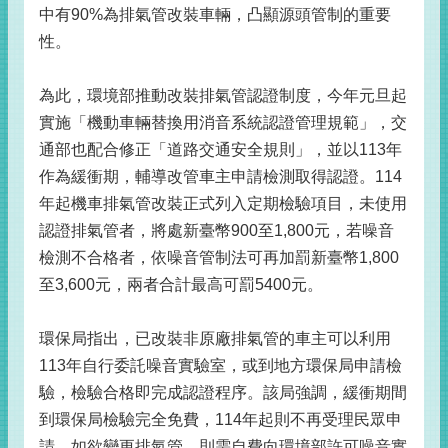
中有90%為排氣管改裝車輛，凸顯源頭管制的重要
性。
為此，環境部推動改裝排氣管認證制度，今年元旦起
實施「機動車輛替換用消音系統認證管理規範」，交
通部也配合修正「道路交通安全規則」，並以113年
作為緩衝期，輔導改管車主申請檢測取得認證。114
年起機車排氣管改裝正式列入定期檢驗項目，未使用
認證排氣管者，將處新臺幣900至1,800元，若噪音
檢測不合格者，依噪音管制法可再加罰新臺幣1,800
至3,600元，兩者合計最高可罰5400元。
環保局指出，已改裝非原廠排氣管的車主可以利用
113年自行委託噪音實驗室，或到地方環保局申請檢
驗，檢驗合格即完成認證程序。該局強調，緩衝期間
到環保局檢驗完全免費，114年起則不再受理民眾申
請，如欲變更排氣管，則需自費向環境部許可噪音實