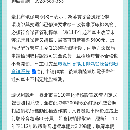
聯絡電話：0928-689-363
臺北市環保局今(8)日表示，為落實噪音源頭管制，
環境部與交通部已修法要求機車改裝非原廠排氣管，
必須符合噪音管制標準，明(114)年起若車主改管未
獲認證且噪音又超標，最高可罰新臺幣5400元。該
局提醒改管車主今(113)年為緩衝期，向地方環保局
申請檢測取得認證可完全免費，且檢驗時若不合格也
不會開罰。車主可先至
環境部替換用排氣管噪音檢驗
資訊系統
進行申請作業，後續將陸續以電子郵件
通知車主至指定地點檢測。
環保局說明，臺北市自110年起陸續設置20套固定式
聲音照相系統，並搭配每年200場次的移動式聲音照
相設備執行機動性稽查作業，只要機動車輛於道路上
行駛噪音超過86分貝，即會被拍攝取締，經統計110
年至112年取締噪音超標車輛共3,298輛，取締車輛