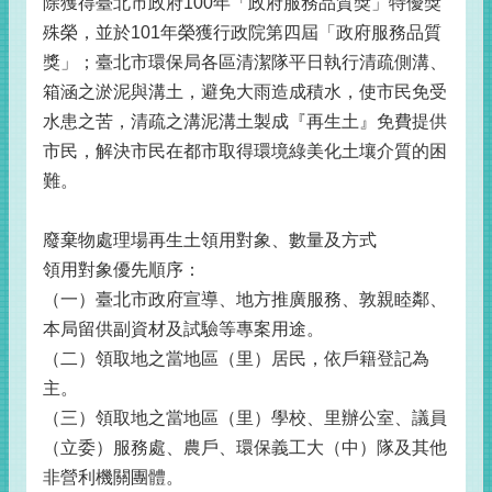
除獲得臺北市政府100年「政府服務品質獎」特優獎
殊榮，並於101年榮獲行政院第四屆「政府服務品質
獎」；臺北市環保局各區清潔隊平日執行清疏側溝、
箱涵之淤泥與溝土，避免大雨造成積水，使市民免受
水患之苦，清疏之溝泥溝土製成『再生土』免費提供
市民，解決市民在都市取得環境綠美化土壤介質的困
難。
廢棄物處理場再生土領用對象、數量及方式
領用對象優先順序：
（一）臺北市政府宣導、地方推廣服務、敦親睦鄰、
本局留供副資材及試驗等專案用途。
（二）領取地之當地區（里）居民，依戶籍登記為
主。
（三）領取地之當地區（里）學校、里辦公室、議員
（立委）服務處、農戶、環保義工大（中）隊及其他
非營利機關團體。