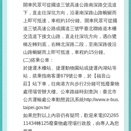
開車民眾可從國道三號高速公路南深路交流道
下，直走往深坑方向，沿著南深路山路蜿蜒而
上即可抵達，車程約10分鐘。開車民眾可從國
道三號高速公路或國道三號甲臺北聯絡道木柵
交流道下接文山路，直走往深坑方向，遇白鷺
橋左轉到底，右轉北深路二段，至南深路後沿
山路蜿蜒而上即可抵達，車程約15分鐘。
(二)搭乘公車：
於捷運木柵站、捷運動物園站或捷運內湖站等
站，搭乘指南客運679號公車，於【福音山
莊】站下車，往南港方向步行2分鐘可抵廢棄物
處理場管辦大樓。公車路線時刻查詢：臺北市
公共運輸處公車動態資訊系統http://www.e-bus.
taipei.gov.tw/
如果您對以上內容仍有疑問，歡迎來電(02)265
11434轉125廢棄物處理場行政股，由專人為您