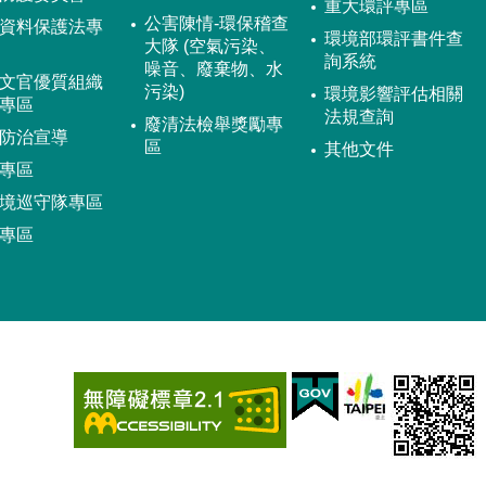
重大環評專區
公害陳情-環保稽查
資料保護法專
環境部環評書件查
大隊 (空氣污染、
詢系統
噪音、廢棄物、水
文官優質組織
污染)
環境影響評估相關
專區
法規查詢
廢清法檢舉獎勵專
防治宣導
區
其他文件
專區
境巡守隊專區
專區