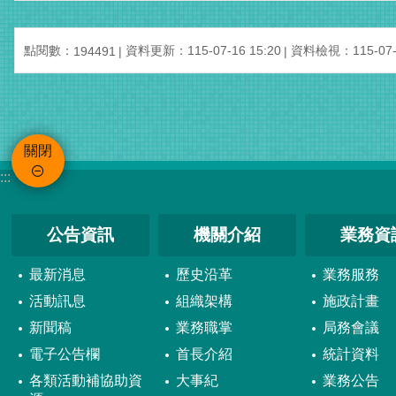
點閱數：
資料更新：115-07-16 15:20
資料檢視：115-07-1
194491
關閉
:::
公告資訊
機關介紹
業務資
最新消息
歷史沿革
業務服務
活動訊息
組織架構
施政計畫
新聞稿
業務職掌
局務會議
電子公告欄
首長介紹
統計資料
各類活動補協助資
大事紀
業務公告