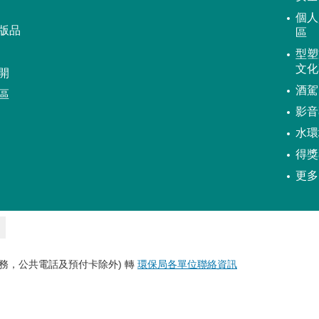
個人
版品
區
型塑
文化
開
酒駕
區
影音
水環
得獎
更多
務，公共電話及預付卡除外) 轉
環保局各單位聯絡資訊