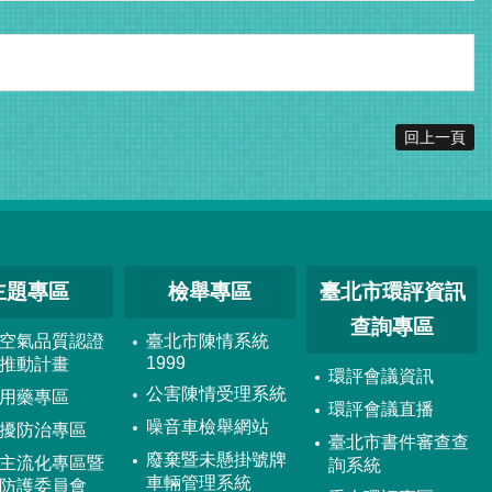
回上一頁
主題專區
檢舉專區
臺北市環評資訊
查詢專區
空氣品質認證
臺北市陳情系統
1999
推動計畫
環評會議資訊
公害陳情受理系統
用藥專區
環評會議直播
噪音車檢舉網站
擾防治專區
臺北市書件審查查
廢棄暨未懸掛號牌
主流化專區暨
詢系統
車輛管理系統
防護委員會