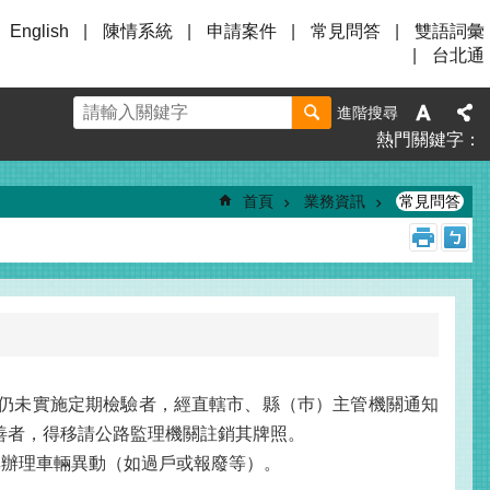
English
陳情系統
申請案件
常見問答
雙語詞彙
台北通
進階搜尋
熱門關鍵字
首頁
業務資訊
常見問答
月仍未實施定期檢驗者，經直轄市、縣（巿）主管機關通知
改善者，得移請公路監理機關註銷其牌照。
其辦理車輛異動（如過戶或報廢等）。