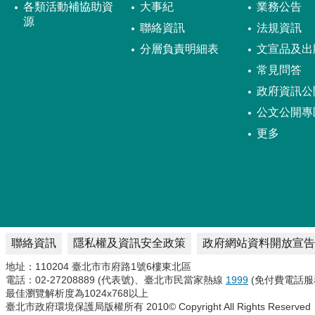
各類活動補協助資
大事紀
業務公告
源
聯絡資訊
法規資訊
分層負責明細表
文宣品及出
常見問答
政府資訊公
公文公開專
更多
聯絡資訊
隱私權及資訊安全政策
政府網站資料開放宣告
地址：110204 臺北市市府路1號6樓東北區
電話：02-27208889 (代表號)、臺北市民當家熱線
1999
(免付費電話服
最佳瀏覽解析度為1024x768以上
臺北市政府環境保護局版權所有 2010© Copyright All Rights Reserved