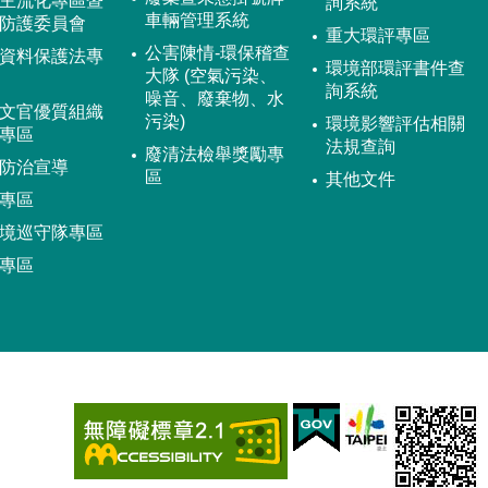
主流化專區暨
詢系統
車輛管理系統
防護委員會
重大環評專區
公害陳情-環保稽查
資料保護法專
環境部環評書件查
大隊 (空氣污染、
詢系統
噪音、廢棄物、水
文官優質組織
污染)
環境影響評估相關
專區
法規查詢
廢清法檢舉獎勵專
防治宣導
區
其他文件
專區
境巡守隊專區
專區