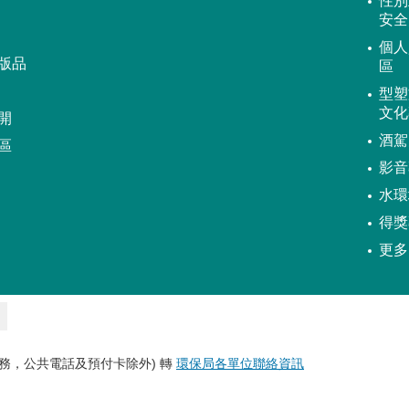
性別
安全
個人
版品
區
型塑
文化
開
酒駕
區
影音
水環
得獎
更多
務，公共電話及預付卡除外) 轉
環保局各單位聯絡資訊