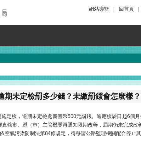
網站導覽
回首頁
逾期未定檢罰多少錢？未繳罰鍰會怎麼樣？
實施定檢，逾期未定檢處新臺幣500元罰鍰。逾應檢驗日起6個
鍰。經直轄市、縣（巿）主管機關再通知限期改善，屆期仍未完成
依空氣污染防制法第84條規定，得移請公路監理機關配合停止