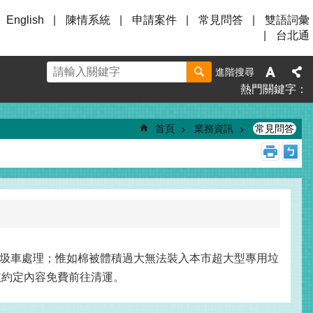
English
陳情系統
申請案件
常見問答
雙語詞彙
台北通
進階搜尋
熱門關鍵字
首頁
業務資訊
常見問答
圾車處理；惟如棉被體積過大無法裝入本市超大型專用垃
依約定內容免費前往清運。