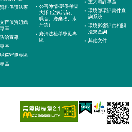
重大環評專區
公害陳情-環保稽查
資料保護法專
環境部環評書件查
大隊 (空氣污染、
詢系統
噪音、廢棄物、水
文官優質組織
污染)
環境影響評估相關
專區
法規查詢
廢清法檢舉獎勵專
防治宣導
區
其他文件
專區
境巡守隊專區
專區