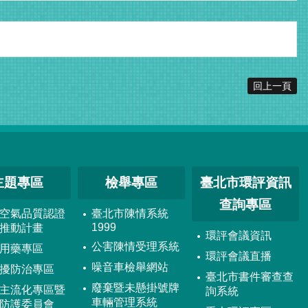
回上一頁
主題專區
檢舉專區
臺北市環評資訊
查詢專區
空氣品質認證
臺北市陳情系統
1999
推動計畫
環評會議資訊
公害陳情受理系統
用藥專區
環評會議直播
噪音車檢舉網站
擾防治專區
臺北市書件審查查
廢棄暨未懸掛號牌
主流化專區暨
詢系統
車輛管理系統
防護委員會