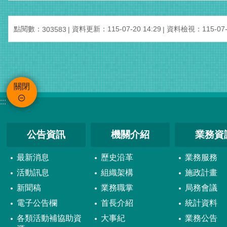
點閱數：
資料更新：115-07-20 14:29
資料檢視：115-07-2
303583
關閉
:::
公告資訊
機關介紹
業務資
最新消息
歷史沿革
業務服務
活動訊息
組織架構
施政計畫
新聞稿
業務職掌
局務會議
電子公告欄
首長介紹
統計資料
各類活動補協助資
大事紀
業務公告