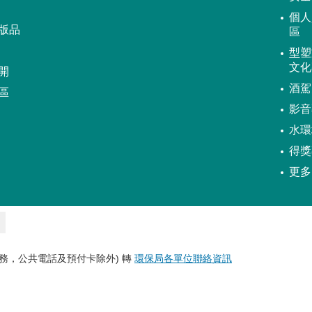
個人
版品
區
型塑
文化
開
酒駕
區
影音
水環
得獎
更多
務，公共電話及預付卡除外) 轉
環保局各單位聯絡資訊