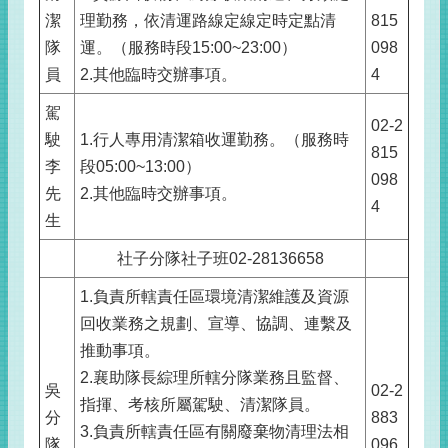
潔
理勤務，依清運路線定線定時定點清
815
隊
運。（服務時段15:00~23:00）
098
員
2.其他臨時交辦事項。
4
駕
02-2
駛
1.行人專用清潔箱收運勤務。（服務時
815
李
段05:00~13:00）
098
先
2.其他臨時交辦事項。
4
生
社子分隊社子班02-28136658
1.負責所轄責任區環境清潔維護及資源
回收業務之規劃、宣導、協調、連繫及
推動事項。
2.襄助隊長綜理所轄分隊業務且監督、
吳
02-2
指揮、考核所屬駕駛、清潔隊員。
分
883
3.負責所轄責任區有關廢棄物清理法相
隊
096