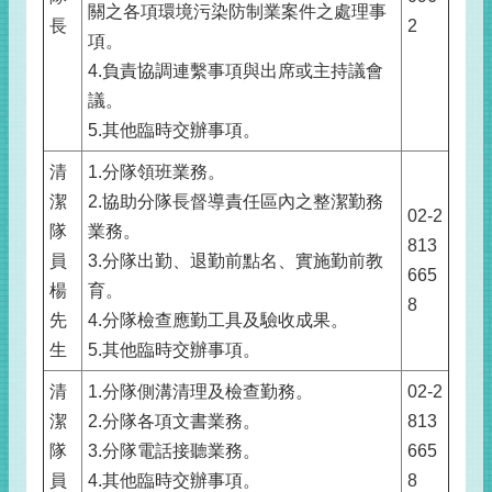
關之各項環境污染防制業案件之處理事
長
2
項。
4.負責協調連繫事項與出席或主持議會
議。
5.其他臨時交辦事項。
清
1.分隊領班業務。
潔
2.協助分隊長督導責任區內之整潔勤務
02-2
隊
業務。
813
員
3.分隊出勤、退勤前點名、實施勤前教
665
楊
育。
8
先
4.分隊檢查應勤工具及驗收成果。
生
5.其他臨時交辦事項。
清
1.分隊側溝清理及檢查勤務。
02-2
潔
2.分隊各項文書業務。
813
隊
3.分隊電話接聽業務。
665
員
4.其他臨時交辦事項。
8