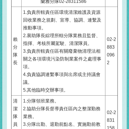
蘭雅分隊02-28311586
1.負責所轄責任區環境清潔維護及資源
回收業務之規劃、宣導、協調、連繫及
推動事項。
2.襄助隊長綜理所轄分隊業務且監督、
賴
02-2
指揮、考核所屬駕駛、清潔隊員。
分
883
3.負責所轄責任區有關廢棄物清理法相
隊
096
關之各項環境污染防制業案件之處理事
長
2
項。
4.負責協調連繫事項與出席或主持議會
議。
5.其他臨時交辦事項。
清
1.分隊領班業務。
潔
2.協助分隊長督導責任區內之整潔勤務
02-2
隊
業務。
831
員
3.分隊出勤、退勤前點名、實施勤前教
158