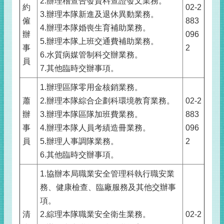
2.辦理稽查告發資料查證發文業務。
約
02-2
3.辦理本隊新進及退休異動業務。
僱
883
4.辦理本隊婚喪生育補助業務。
辦
096
5.辦理本隊上班交通費補助業務。
事
2
6.水質病媒管制科交辦業務。
員
7.其他臨時交辦事項。
1.辦理區隊零用金核銷業務。
蕭
2.辦理本隊綜合企劃科環境教育業務。
02-2
辦
3.辦理本隊區隊加班費業務。
883
事
4.辦理本隊人員考績造冊業務。
096
員
5.辦理人事調隊業務。
2
6.其他臨時交辦事項。
1.協辦本局職業安全管理科執行職安業
務、健康檢查、臨廠服務及其他交辦事
項。
清
2.綜理本隊職業安全衛生業務。
02-2