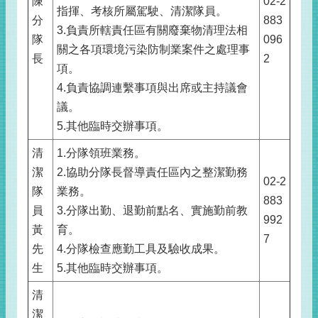
陳
02-2
指揮、考核所屬駕駛、清潔隊員。
分
883
3.負責所轄責任區有關廢棄物清理法相
隊
096
關之各項環境污染防制業案件之處理事
長
2
項。
4.負責協調連繫事項與出席或主持議會
議。
5.其他臨時交辦事項。
清
1.分隊領班業務。
潔
2.協助分隊長督導責任區內之整潔勤務
02-2
隊
業務。
883
員
3.分隊出勤、退勤前點名、實施勤前教
992
黃
育。
7
先
4.分隊檢查應勤工具及驗收成果。
生
5.其他臨時交辦事項。
清
潔