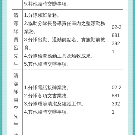
5.其他臨時交辦事項。
清
1.分隊領班業務。
潔
2.協助分隊長督導責任區內之整潔勤務
02-2
隊
業務。
881
員
3.分隊出勤、退勤前點名、實施勤前教
392
呂
育。
1
先
4.分隊檢查應勤工具及驗收成果。
生
5.其他臨時交辦事項。
清
潔
1.分隊電話接聽業務。
02-2
隊
2.分隊各項文書業務。
881
員
3.分隊環境清潔及維護工作。
392
李
4.其他臨時交辦事項。
1
先
生