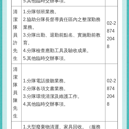
5.其他臨時交辦事項。
清
1.分隊領班業務。
潔
2.協助分隊長督導責任區內之整潔勤務
02-2
隊
業務。
874
員
3.分隊出勤、退勤前點名、實施勤前教
204
許
育。
8
先
4.分隊檢查應勤工具及驗收成果。
生
5.其他臨時交辦事項。
清
潔
1.分隊電話接聽業務。
02-2
隊
2.分隊各項文書業務。
874
員
3.分隊環境清潔及維護工作。
204
陳
4.其他臨時交辦事項。
8
先
生
1.大型廢棄物清運、家具回收。（服務