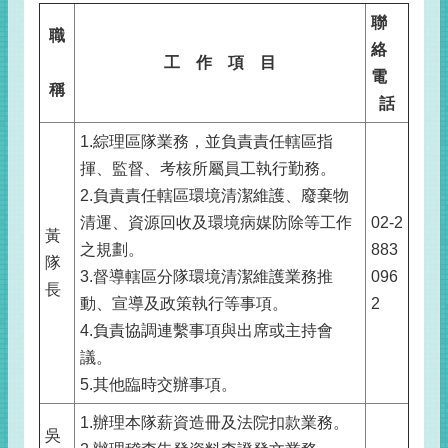
聯
職
絡
工 作 項 目
電
稱
話
1.綜理區隊業務，並負責責任轄區指
揮、監督、考核所屬員工執行勤務。
2.負責責任轄區環境清潔維護、廢棄物
清運、資源回收及環境病媒防除等工作
02-2
黃
之規劃。
883
隊
3.督導轄區分隊環境清潔維護業務推
096
長
動、宣導及政策執行等事項。
2
4.負責協調連繫事項與出席或主持會
議。
5.其他臨時交辦事項。
1.辦理本隊薪資造冊及法院扣款業務。
吳