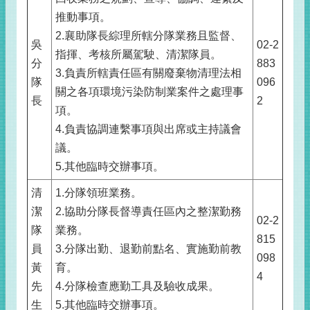
推動事項。
2.襄助隊長綜理所轄分隊業務且監督、
吳
02-2
指揮、考核所屬駕駛、清潔隊員。
分
883
3.負責所轄責任區有關廢棄物清理法相
隊
096
關之各項環境污染防制業案件之處理事
長
2
項。
4.負責協調連繫事項與出席或主持議會
議。
5.其他臨時交辦事項。
清
1.分隊領班業務。
潔
2.協助分隊長督導責任區內之整潔勤務
02-2
隊
業務。
815
員
3.分隊出勤、退勤前點名、實施勤前教
098
黃
育。
4
先
4.分隊檢查應勤工具及驗收成果。
生
5.其他臨時交辦事項。