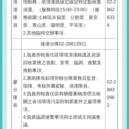
清
理勤務，依清運路線定線定時定點收集
02-2
潔
清運。（服務時段15:00~23:00）（服
862
隊
務範圍:士林區永福里、公館里、新安
633
員
里、菁山里、陽明里、平等里）
4
2.其他臨時交辦事項。
後港分隊02-28813921
1.負責所轄責任區環境清潔維護及資源
回收業務之規劃、宣導、協調、連繫及
推動事項。
2.襄助隊長綜理所轄分隊業務且監督、
廖
02-2
指揮、考核所屬駕駛、清潔隊員。
分
883
3.負責所轄責任區有關廢棄物清理法相
隊
096
關之各項環境污染防制業案件之處理事
長
2
項。
4.負責協調連繫事項與出席或主持議會
議。