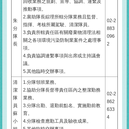
回收業務之規劃、宣導、協調、連繫及
推動事項。
2.襄助隊長綜理所轄分隊業務且監督、
朱
02-2
指揮、考核所屬駕駛、清潔隊員。
分
883
3.負責所轄責任區有關廢棄物清理法相
隊
096
關之各項環境污染防制業案件之處理事
長
2
項。
4.負責協調連繫事項與出席或主持議會
議。
5.其他臨時交辦事項。
清
1.分隊領班業務。
潔
2.協助分隊長督導責任區內之整潔勤務
02-2
隊
業務。
862
員
3.分隊出勤、退勤前點名、實施勤前教
633
蘇
育。
4
小
4.分隊檢查應勤工具及驗收成果。
姐
5.其他臨時交辦事項。