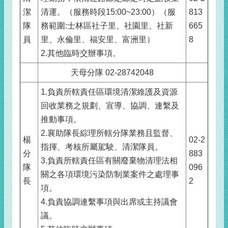
潔
清運。（服務時段15:00~23:00）（服
813
隊
務範圍:士林區社子里、社園里、社新
665
員
里、永倫里、福安里、富洲里）
8
2.其他臨時交辦事項。
天母分隊 02-28742048
1.負責所轄責任區環境清潔維護及資源
回收業務之規劃、宣導、協調、連繫及
推動事項。
2.襄助隊長綜理所轄分隊業務且監督、
楊
02-2
指揮、考核所屬駕駛、清潔隊員。
分
883
3.負責所轄責任區有關廢棄物清理法相
隊
096
關之各項環境污染防制業案件之處理事
長
2
項。
4.負責協調連繫事項與出席或主持議會
議。