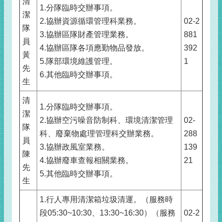
清
1.分隊臨時交辦事項。
潔
2.協辦資源循環管理科業務。
02-2
隊
3.協辦區隊財產管理業務。
881
員
4.協辦區隊各項應勤物品發放。
392
黃
5.隊部環境維護管理。
1
先
6.其他臨時交辦事項。
生
清
1.分隊臨時交辦事項。
潔
2.協辦空污噪音防制科、環境清潔管理
02-
隊
科、廢棄物處理管理科交辦業務。
288
員
3.協辦政風室業務。
139
陳
4.協辦廢車查報相關業務。
21
先
5.其他臨時交辦事項。
生
1.行人專用清潔箱垃圾清運。（服務時
段05:30~10:30、13:30~16:30）（服務
02-2