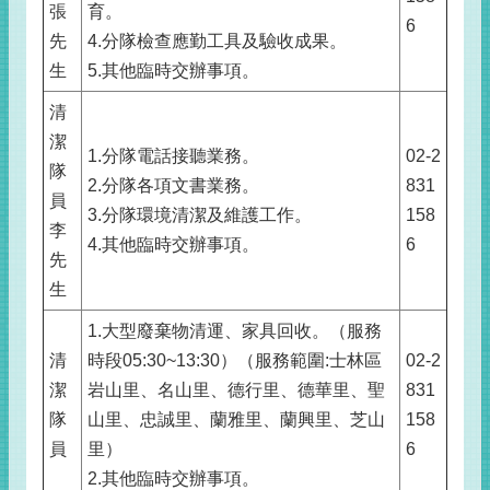
張
育。
6
先
4.分隊檢查應勤工具及驗收成果。
生
5.其他臨時交辦事項。
清
潔
1.分隊電話接聽業務。
02-2
隊
2.分隊各項文書業務。
831
員
3.分隊環境清潔及維護工作。
158
李
4.其他臨時交辦事項。
6
先
生
1.大型廢棄物清運、家具回收。（服務
清
時段05:30~13:30）（服務範圍:士林區
02-2
潔
岩山里、名山里、德行里、德華里、聖
831
隊
山里、忠誠里、蘭雅里、蘭興里、芝山
158
員
里）
6
2.其他臨時交辦事項。