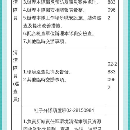
潔
3.辦理本隊職災預防及職災案件處理。
883
隊
4.辦理本隊職安相關報表彙整。
096
員
5.辦理本隊工作場所職安設施、裝備巡
2
查及提出改善措施。
6.配合檢查單位辦理本隊職安檢查。
7.其他臨時交辦事項。
清
潔
02-2
隊
1.環境巡查勸導及告發。
883
員
2.其他臨時交辦事項。
096
(巡
2
查
員)
社子分隊葫蘆班02-28150984
1.負責所轄責任區環境清潔維護及資源
回收業務之規劃、宣導、協調、連繫及