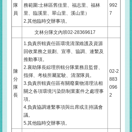
隊
務範圍:士林區舊佳里、福志里、福林
992
員
里、臨溪里、翠山里、溪山里）
7
2.其他臨時交辦事項。
文林分隊文內班02-28369617
1.負責所轄責任區環境清潔維護及資源
回收業務之規劃、宣導、協調、連繫及
推動事項。
2.襄助隊長綜理所轄分隊業務且監督、
陳
02-2
指揮、考核所屬駕駛、清潔隊員。
分
883
3.負責所轄責任區有關廢棄物清理法相
隊
096
關之各項環境污染防制業案件之處理事
長
2
項。
4.負責協調連繫事項與出席或主持議會
議。
5.其他臨時交辦事項。