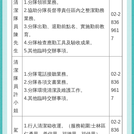
清
1.分隊領班業務。
潔
2.協助分隊長督導責任區內之整潔勤務
02-2
隊
業務。
836
員
3.分隊出勤、退勤前點名、實施勤前教
961
陳
育。
7
先
4.分隊檢查應勤工具及驗收成果。
生
5.其他臨時交辦事項。
清
潔
1.分隊電話接聽業務。
02-2
隊
2.分隊各項文書業務。
836
員
3.分隊環境清潔及維護工作。
961
許
4.其他臨時交辦事項。
7
小
姐
02-2
1.行人清潔箱收運。（服務範圍:士林區
駕
836
仁勇里、義信里、福德里、福佳里）