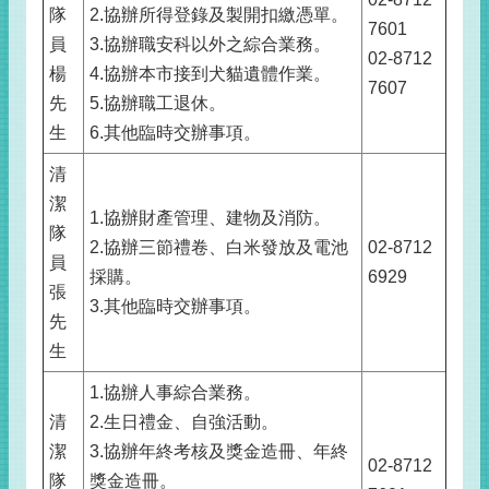
隊
2.協辦所得登錄及製開扣繳憑單。
7601
員
3.協辦職安科以外之綜合業務。
02-8712
楊
4.協辦本市接到犬貓遺體作業。
7607
先
5.協辦職工退休。
生
6.其他臨時交辦事項。
清
潔
1.協辦財產管理、建物及消防。
隊
2.協辦三節禮卷、白米發放及電池
02-8712
員
採購。
6929
張
3.其他臨時交辦事項。
先
生
1.協辦人事綜合業務。
清
2.生日禮金、自強活動。
潔
3.協辦年終考核及獎金造冊、年終
02-8712
隊
獎金造冊。