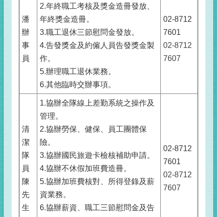
2.年終職工考核及獎金造冊發放、
潘
年終獎金造冊。
02-8712
辦
3.職工退休三節慰問金發放。
7601
事
4.告發獎金及約僱人員告發獎金製
02-8712
員
作。
7607
5.辦理職工退休業務。
6.其他臨時交辦事項。
1.協辦全隊線上差勤系統之操作及
管理。
清
2.協辦勞保、健保、員工團體保
潔
險。
02-8712
隊
3.協辦國民旅遊卡檢核補助申請。
7601
員
4.協辦不休假加班費造冊。
02-8712
陳
5.協辦加班費核對、所得登錄及薪
7607
先
資業務。
生
6.協辦薪資、職工三節慰問金及告