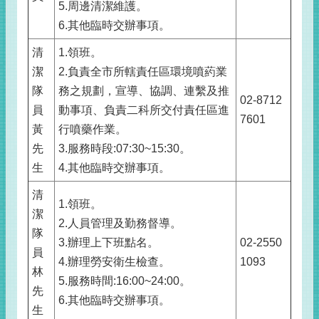
5.周邊清潔維護。
6.其他臨時交辦事項。
清
1.領班。
潔
2.負責全市所轄責任區環境噴葯業
隊
務之規劃，宣導、協調、連繫及推
02-8712
員
動事項、負責二科所交付責任區進
7601
黃
行噴藥作業。
先
3.服務時段:07:30~15:30。
生
4.其他臨時交辦事項。
清
1.領班。
潔
2.人員管理及勤務督導。
隊
3.辦理上下班點名。
02-2550
員
4.辦理勞安衛生檢查。
1093
林
5.服務時間:16:00~24:00。
先
6.其他臨時交辦事項。
生