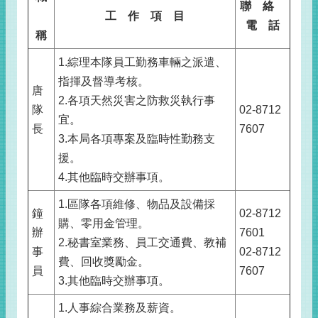
聯 絡
工 作 項 目
電 話
稱
1.綜理本隊員工勤務車輛之派遣、
指揮及督導考核。
唐
2.各項天然災害之防救災執行事
隊
02-8712
宜。
長
7607
3.本局各項專案及臨時性勤務支
援。
4.其他臨時交辦事項。
1.區隊各項維修、物品及設備採
鐘
02-8712
購、零用金管理。
辦
7601
2.秘書室業務、員工交通費、教補
事
02-8712
費、回收獎勵金。
員
7607
3.其他臨時交辦事項。
1.人事綜合業務及薪資。