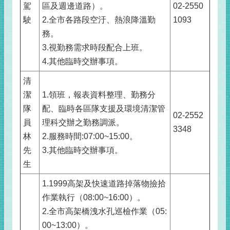
駕
區及週邊道路）。
02-2550
駛
2.全市各路段空汙、熱浪降溫勤
1093
務。
3.視勤務需求時段配合上班。
4.其他臨時交辦事項。
清
潔
1.領班，報表資料整理、勤務分
隊
配、臨時各區隊支援及環境清潔管
02-2552
員
理科交辦之勤務調派。
3348
林
2.服務時間:07:00~15:00。
先
3.其他臨時交辦事項。
生
1.1999高架及快速道路掉落物撿拾
作業執行（08:00~16:00）。
2.全市高架橋洩水孔巡檢作業（05:
00~13:00）。