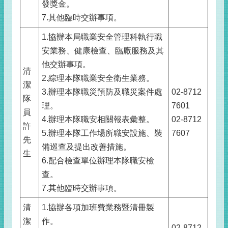
發獎金。
7.其他臨時交辦事項。
1.協辦本局職業安全管理科執行職
安業務、健康檢查、臨廠服務及其
他交辦事項。
清
2.綜理本隊職業安全衛生業務。
潔
3.辦理本隊職災預防及職災案件處
02-8712
隊
理。
7601
員
4.辦理本隊職安相關報表彙整。
02-8712
許
5.辦理本隊工作場所職安設施、裝
7607
先
備巡查及提出改善措施。
生
6.配合檢查單位辦理本隊職安檢
查。
7.其他臨時交辦事項。
清
1.協辦各項加班費業務暨清冊製
潔
作。
02-8712