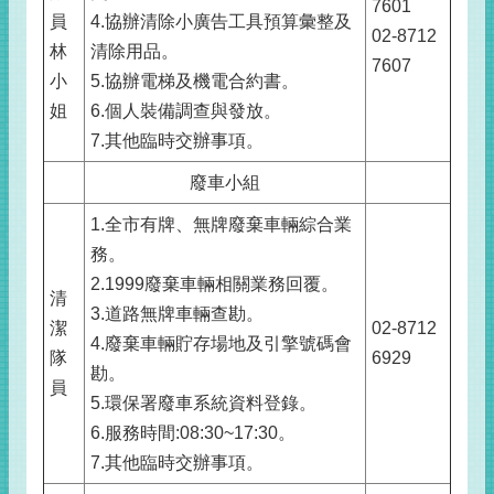
7601
員
4.協辦清除小廣告工具預算彙整及
02-8712
林
清除用品。
7607
小
5.協辦電梯及機電合約書。
姐
6.個人裝備調查與發放。
7.其他臨時交辦事項。
廢車小組
1.全市有牌、無牌廢棄車輛綜合業
務。
2.1999廢棄車輛相關業務回覆。
清
3.道路無牌車輛查勘。
潔
02-8712
4.廢棄車輛貯存場地及引擎號碼會
隊
6929
勘。
員
5.環保署廢車系統資料登錄。
6.服務時間:08:30~17:30。
7.其他臨時交辦事項。