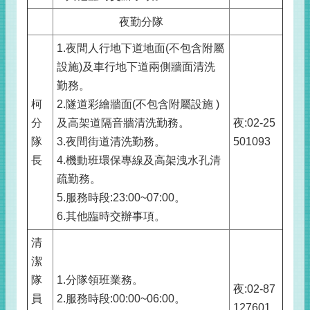
夜勤分隊
1.夜間人行地下道地面(不包含附屬
設施)及車行地下道兩側牆面清洗
勤務。
柯
2.隧道彩繪牆面(不包含附屬設施 )
分
及高架道隔音牆清洗勤務。
夜:02-25
隊
3.夜間街道清洗勤務。
501093
長
4.機動班環保專線及高架洩水孔清
疏勤務。
5.服務時段:23:00~07:00。
6.其他臨時交辦事項。
清
潔
隊
1.分隊領班業務。
夜:02-87
員
2.服務時段:00:00~06:00。
127601