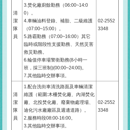
3.焚化廠廚餘勤務（06:00~14:0
清
0）。
潔
4.車輛油料登錄、補胎、二級維護
02-2552
隊
（07:00~15:00）。
3348
員
5.路霸勤務（07:00~16:00）其它
臨時或階段性支援勤務、天然災害
救災勤務。
6.輪值停車場警衛勤務(8小時一
班，採三班制)(00:00~24:00)。
7.其他臨時交辦事項。
1.配合洗街車清洗路面及車輛清潔
清
維護（範圍:木柵焚化廠、內湖焚化
潔
廠、北投焚化廠、廢棄物處理場、
02-2552
隊
迪化污水廠廠區及週邊道路）。
3348
員
2.服務時段08:00-16:00。
3.其他臨時交辦事項。