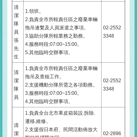
清
1.領班。
潔
2.負責全市所轄責任區之廢棄車輛
隊
拖吊連繫及人員派遣之事項。
02-2552
員
3.協助分隊所轄業務之勤務。
3348
張
4.服務時段:07:00~15:00。
先
5.其他臨時交辦事項。
生
1.負責全市所轄責任區之廢棄車輛
清
拖吊及查核工作。
潔
02-2552
2.支援機動分隊所需之各項勤務。
隊
3348
3.服務時段:07:00~15:00。
員
4.其他臨時交辦事項。
1.負責全台北市果皮箱裝設.拆除.
遷移.維修。
清
2.支援假日本府、民間活動佈放大
潔
02-2896