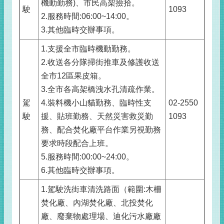
機動勤務)、市民高架撿拾。
駛
1093
2.服務時間:06:00~14:00。
3.其他臨時交辦事項。
1.支援全市臨時機動勤務。
2.收送各分隊掃街推車及修護收送
全市12區果皮箱。
3.全市各高架橋洩水孔清疏作業。
駕
4.裝料機小山貓勤務、臨時性支
02-2550
駛
援、貼班勤務、天然災害救災勤
1093
務、配合焚化廠平台作業另視勤務
要求時段配合上班。
5.服務時間:00:00~24:00。
6.其他臨時交辦事項。
1.駕駛洗街車清洗路面（範圍:木柵
焚化廠、內湖焚化廠、北投焚化
廠、廢棄物處理場、迪化污水廠廠