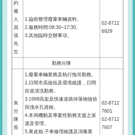
約
僱
人
1.協助整理廢棄車輛資料。
02-8712
員
2.服務時間:08:30~17:30。
6929
張
3.其他臨時交辦事項。
先
生
勤務分隊
1.廢棄車輛業務及執行拖吊勤務。
2.日間市高撿拾及環境維護，日間
街道清洗勤務。
3.1999高架及快速道路掉落物撿拾
朱
02-8712
與洩水孔巡檢。
分
7601
4.本局機動及專案性勤務支援之派
隊
02-8712
遣及管理。
長
7607
5.果皮箱.子車修理維護及消毒業