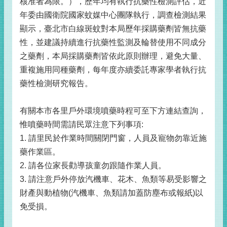
核准者為限。），歷年均有執行抗藥性檢測評估，近
年委由國衛院國家蚊媒中心團隊執行，調查檢測結果
顯示，臺北市白線斑蚊對本局歷年採購藥劑皆無抗藥
性，並建議持續進行抗藥性監測及輪替使用不同成分
之藥劑，本局採購藥劑皆依此原則辦理，避免大量、
重複施用同種藥劑，每年度亦續委託專家學者執行抗
藥性檢測研究報告。
有關本市各里戶外環境噴藥時程可至下方連結查詢，
惟噴藥時間需請民眾注意下列事項:
1. 請里民於作業時間關閉門窗，人員及寵物勿靠近施
藥作業區。
2. 請各位家長勸導孩童勿跟隨作業人員。
3. 請注意戶外停放汽機車、花木、魚類等易受影響之
財產與動植物(汽機車、魚類請加蓋防塵布或報紙)以
免受損。