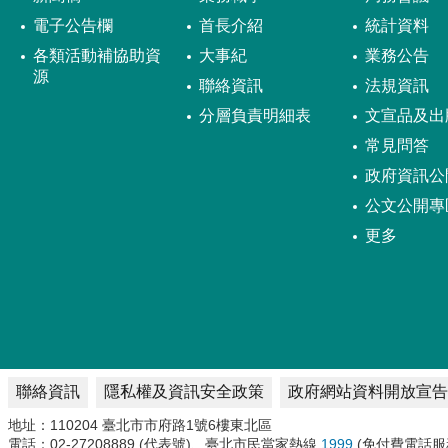
電子公告欄
首長介紹
統計資料
各類活動補協助資
大事紀
業務公告
源
聯絡資訊
法規資訊
分層負責明細表
文宣品及出
常見問答
政府資訊公
公文公開專
更多
聯絡資訊
隱私權及資訊安全政策
政府網站資料開放宣告
地址：110204 臺北市市府路1號6樓東北區
電話：02-27208889 (代表號)、臺北市民當家熱線
1999
(免付費電話服