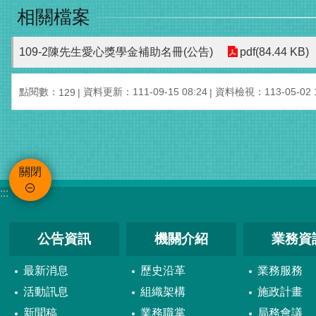
相關檔案
109-2陳先生愛心獎學金補助名冊(公告)
pdf(84.44 KB)
點閱數：
資料更新：111-09-15 08:24
資料檢視：113-05-02 1
129
關閉
:::
公告資訊
機關介紹
業務資
最新消息
歷史沿革
業務服務
活動訊息
組織架構
施政計畫
新聞稿
業務職掌
局務會議