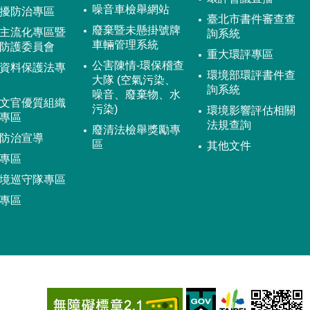
噪音車檢舉網站
擾防治專區
臺北市書件審查查
廢棄暨未懸掛號牌
主流化專區暨
詢系統
車輛管理系統
防護委員會
重大環評專區
公害陳情-環保稽查
資料保護法專
環境部環評書件查
大隊 (空氣污染、
詢系統
噪音、廢棄物、水
文官優質組織
污染)
環境影響評估相關
專區
法規查詢
廢清法檢舉獎勵專
防治宣導
區
其他文件
專區
境巡守隊專區
專區