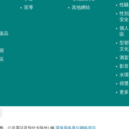
性騷
宣導
其他網站
性別
安全
個人
版品
區
型塑
文化
開
酒駕
區
影音
水環
得獎
更多
務，公共電話及預付卡除外) 轉
環保局各單位聯絡資訊