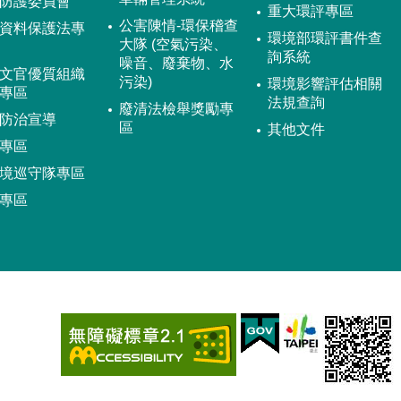
防護委員會
重大環評專區
公害陳情-環保稽查
資料保護法專
環境部環評書件查
大隊 (空氣污染、
詢系統
噪音、廢棄物、水
文官優質組織
污染)
環境影響評估相關
專區
法規查詢
廢清法檢舉獎勵專
防治宣導
區
其他文件
專區
境巡守隊專區
專區