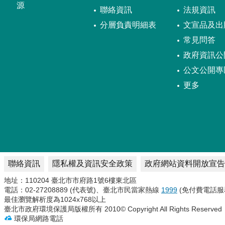
源
聯絡資訊
法規資訊
分層負責明細表
文宣品及出
常見問答
政府資訊公
公文公開專
更多
聯絡資訊
隱私權及資訊安全政策
政府網站資料開放宣告
地址：110204 臺北市市府路1號6樓東北區
電話：02-27208889 (代表號)、臺北市民當家熱線
1999
(免付費電話服
最佳瀏覽解析度為1024x768以上
臺北市政府環境保護局版權所有 2010© Copyright All Rights Reserved
環保局網路電話