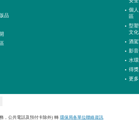
安全
個人
版品
區
型塑
文化
開
酒駕
區
影音
水環
得獎
更多
務，公共電話及預付卡除外) 轉
環保局各單位聯絡資訊