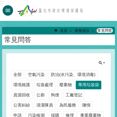
:::
跳到主要內容區塊
:::
首頁
業務資訊
常見問答
常見問答
全部
空氣污染
防治(水污染、環境消毒)
環境維護
垃圾處理
廢棄物
專用垃圾袋
資源回收
公廁
狗便
工廠登記
公害糾紛
清潔隊員
為民服務
陳情
申請
污染檢測
採購
掩埋
事業廢棄物